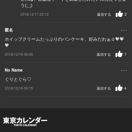
う(;_;)
2018/12/17 23:12
返信する
2
...
匿名
ホイップクリームたっぷりのパンケーキ、好みだわぁ☺️💖💖
💖
2018/12/16 06:06
返信する
7
...
No Name
ぐりとぐら♡
2018/12/16 09:15
返信する
4