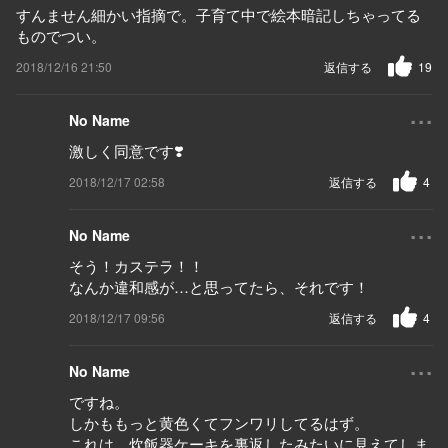
すんません細かい指摘で。子育て中で絵本暗記しちゃってる
ものでつい。
2018/12/16 21:50
返信する
19
...
No Name
激しく同意です❣️
2018/12/17 02:58
返信する
4
...
No Name
そう！カステラ！！
なんか違和感が…と思ってたら、それです！
2018/12/17 09:56
返信する
4
...
No Name
ですね。
しかももっと黄色くてフンワリしてるはず。
これは、炊飯器ケーキを裏返したみたいに見えてしま