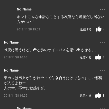
...
No Name
ホントこんな余計なことする友達なら邪魔だし居ない
方がいい！
2018/11/28 19:03
返信する
4
...
No Name
状況は違うけど、希と歩のサイコパスを思い出させる。。
2018/11/28 16:16
返信する
3
...
No Name
東カレは男女が引かれ合って付き合うだけでものすごい邪魔
が入るよねー
人の幸、不幸に敏感すぎ。
2018/11/28 16:25
返信する
3
...
No Name