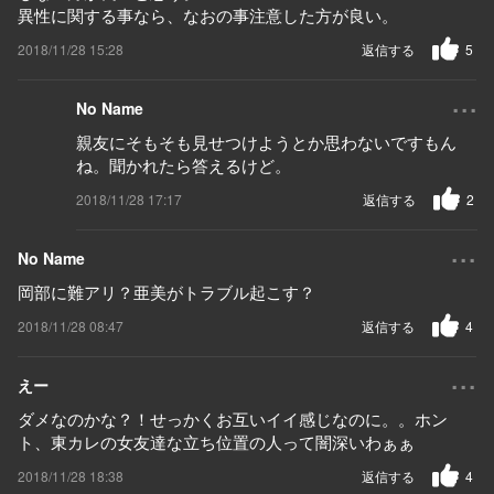
異性に関する事なら、なおの事注意した方が良い。
2018/11/28 15:28
返信する
5
...
No Name
親友にそもそも見せつけようとか思わないですもん
ね。聞かれたら答えるけど。
2018/11/28 17:17
返信する
2
...
No Name
岡部に難アリ？亜美がトラブル起こす？
2018/11/28 08:47
返信する
4
...
えー
ダメなのかな？！せっかくお互いイイ感じなのに。。ホン
ト、東カレの女友達な立ち位置の人って闇深いわぁぁ
2018/11/28 18:38
返信する
4