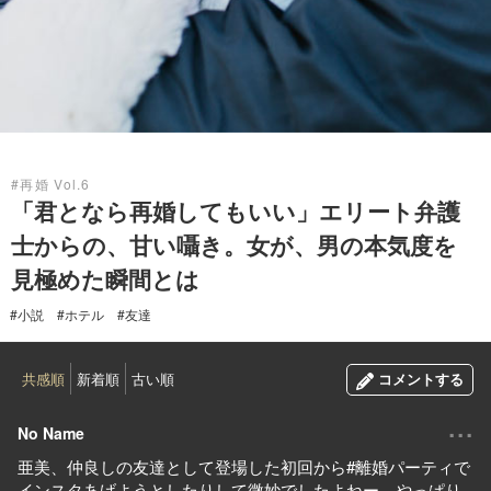
2018.11.28
#再婚 Vol.6
「君となら再婚してもいい」エリート弁護
士からの、甘い囁き。女が、男の本気度を
見極めた瞬間とは
#小説
#ホテル
#友達
共感順
新着順
古い順
コメントする
...
No Name
亜美、仲良しの友達として登場した初回から#離婚パーティで
インスタあげようとしたりして微妙でしたよねー、やっぱり