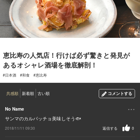
2018.11.09
恵比寿の人気店！行けば必ず驚きと発見が
あるオシャレ酒場を徹底解剖！
#日本酒
#和食
#恵比寿
共感順
新着順
古い順
コメントする
...
No Name
サンマのカルパッチョ美味しそう🐟
2018/11/11 09:30
返信する
0