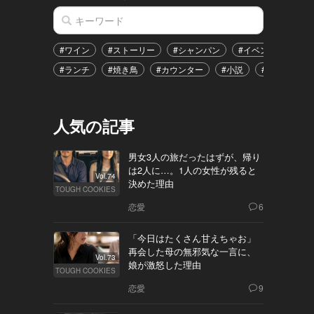
#ワイン
#ストーリー
#シャンパン
#イベント
#港
#ランチ
#焼き鳥
#カウンター
#小説
#恋愛
#
人気の記事
男女3人の旅だったはずが、帰り
は2人に…。1人の女性が残ると
Vol.74
決めた理由
TOUGH COOKIES
恋愛
6
「今日はたくさん甘えちゃお」
再会した母の無邪気な一言に、
Vol.73
娘が激怒した理由
TOUGH COOKIES
恋愛
9