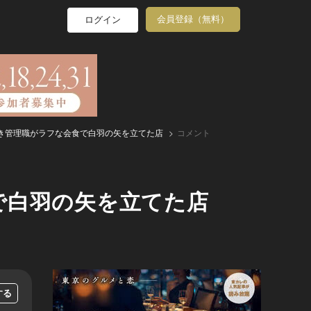
会員登録（無料）
ログイン
き管理職がラフな会食で白羽の矢を立てた店
コメント
で白羽の矢を立てた店
する