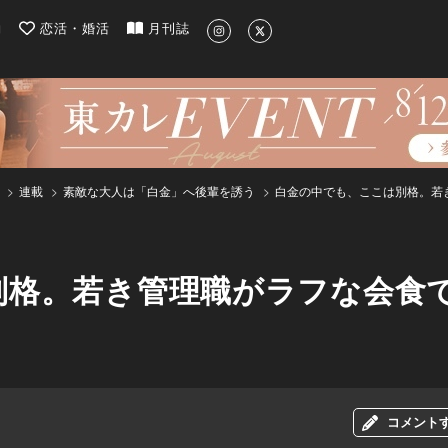
| 最新のグルメ、洗練されたライフスタイル情報
約
恋活・婚活
月刊誌
連載
素敵な大人は「白金」へ後輩を誘う
白金の中でも、ここは別格。若
別格。若き管理職がラフな会食
コメント