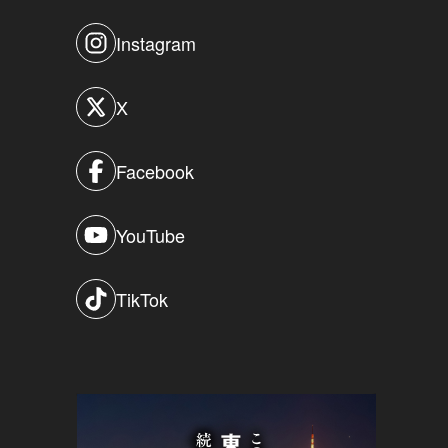
Instagram
X
Facebook
YouTube
TikTok