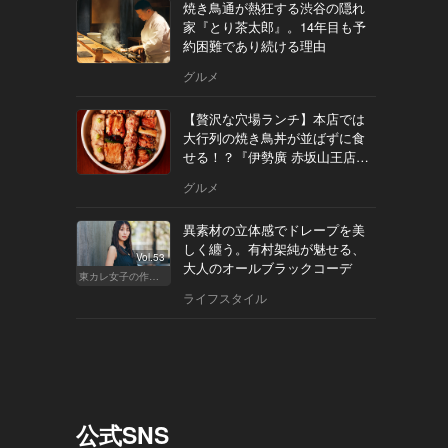
焼き鳥通が熱狂する渋谷の隠れ
家『とり茶太郎』。14年目も予
約困難であり続ける理由
グルメ
【贅沢な穴場ランチ】本店では
大行列の焼き鳥丼が並ばずに食
せる！？『伊勢廣 赤坂山王店』
へ
グルメ
異素材の立体感でドレープを美
しく纏う。有村架純が魅せる、
Vol.53
大人のオールブラックコーデ
東カレ女子の作り方
ライフスタイル
公式SNS