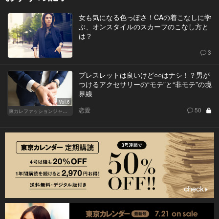
女も気になる色っぽさ！CAの着こなしに学
ぶ、オンスタイルのスカーフのこなし方と
は？
3
ブレスレットは良いけど○○はナシ！？男が
つけるアクセサリーの“モテ”と“非モテ”の境
界線
Vol.6
恋愛
50
東カレファッションジャーナル