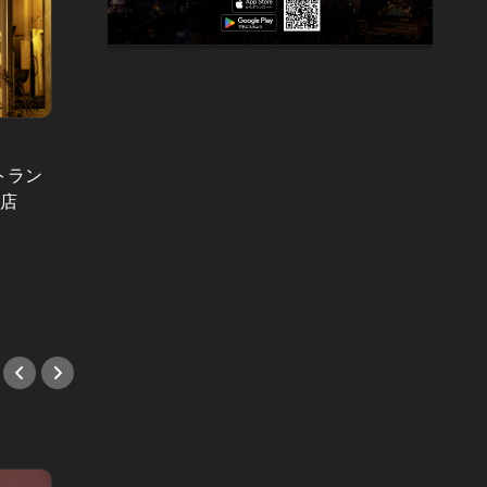
トラン
トリュフ香る贅沢なひと皿も。10種
名店出
の店
のパスタを味わうコースが楽しい、
鮨・天
元麻布のイタリアン
効く！
#パスタ
#新店