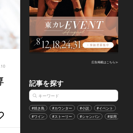
広告掲載はこちら≫
.10
専
記事を探す
#焼き鳥
#カウンター
#小説
#イベント
#港区
#ワイン
#ストーリー
#シャンパン
#採用
#恋