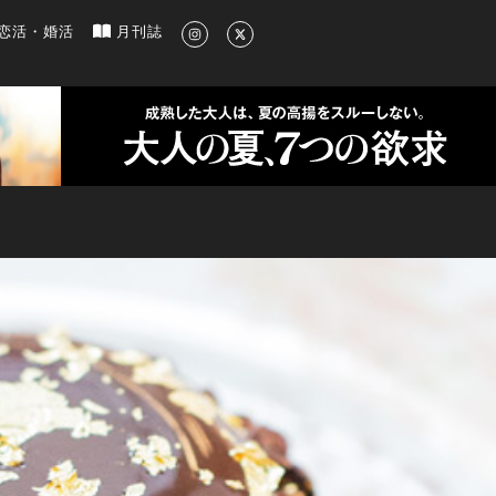
新のグルメ、洗練されたライフスタイル情報
恋活・婚活
月刊誌