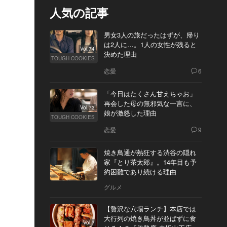
人気の記事
男女3人の旅だったはずが、帰り
は2人に…。1人の女性が残ると
Vol.74
決めた理由
TOUGH COOKIES
恋愛
6
「今日はたくさん甘えちゃお」
再会した母の無邪気な一言に、
Vol.73
娘が激怒した理由
TOUGH COOKIES
恋愛
9
焼き鳥通が熱狂する渋谷の隠れ
家『とり茶太郎』。14年目も予
約困難であり続ける理由
グルメ
【贅沢な穴場ランチ】本店では
大行列の焼き鳥丼が並ばずに食
Vol.7