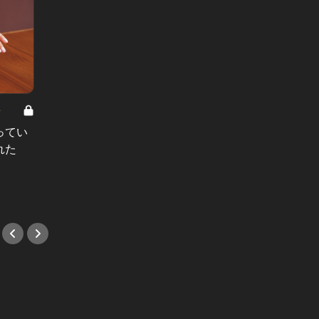
8
男と女の答えあわせ【A】 Vol.308
ってい
結婚願望ゼロだった27歳男性が、交
れた
際2年で突然プロポーズ。彼の心が
変わった“理由”とは
#小説