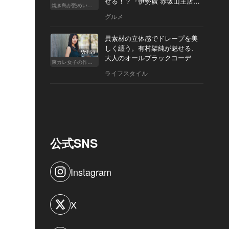
せる！？『伊勢廣 赤坂山王店』
焼き鳥が艶めいてきた
へ
グルメ
異素材の立体感でドレープを美
しく纏う。有村架純が魅せる、
Vol.53
大人のオールブラックコーデ
東カレ女子の作り方
ライフスタイル
公式SNS
Instagram
X