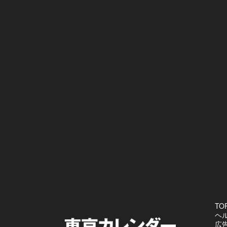
TO
ヘ
広