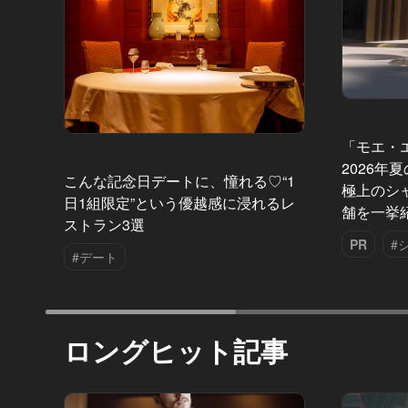
「モエ・
2026年
こんな記念日デートに、憧れる♡“1
極上のシ
日1組限定”という優越感に浸れるレ
舗を一挙
ストラン3選
PR
#
#デート
ロングヒット記事