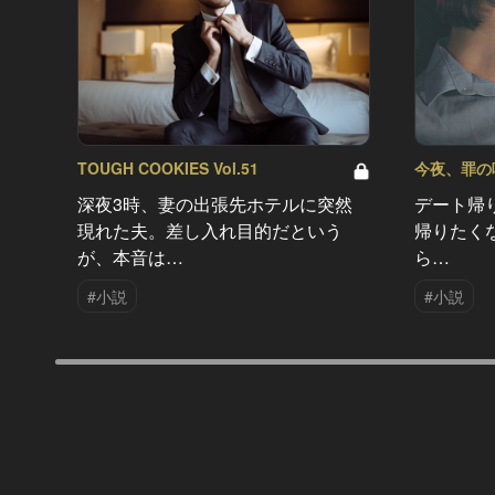
TOUGH COOKIES Vol.51
今夜、罪の味を
深夜3時、妻の出張先ホテルに突然
デート帰
現れた夫。差し入れ目的だという
帰りたく
が、本音は…
ら…
#小説
#小説