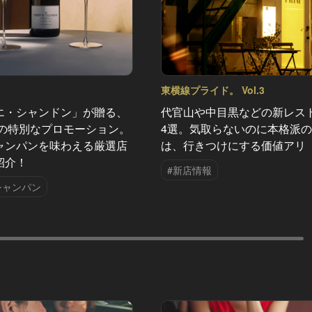
東横線プライド。 Vol.3
エ・シャンドン」が贈る、
代官山や中目黒などの新レス
夏の特別なプロモーション。
4選。気取らないのに本格派
ャンパンを味わえる厳選店
は、行きつけにする価値アリ
紹介！
#新店情報
シャンパン