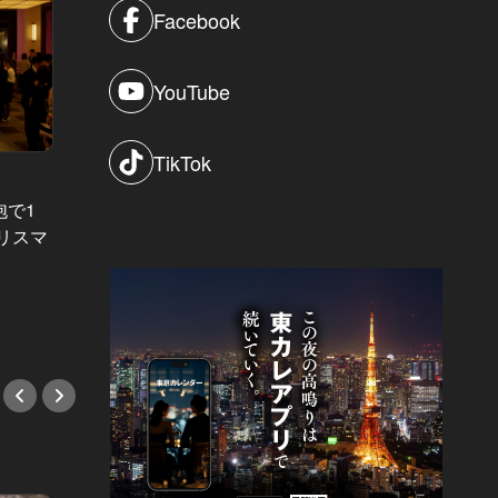
Facebook
YouTube
TikTok
東カレイベントレポート Vol.28
東カレイベ
泡で1
目に映ったのは最高峰の夜景とハイ
過去最
リスマ
スペックな異性のみ。『東カレ恵比
輝かせ
寿Lover's NIGHT』完全レポート！
マーN
#イベント
#イベ