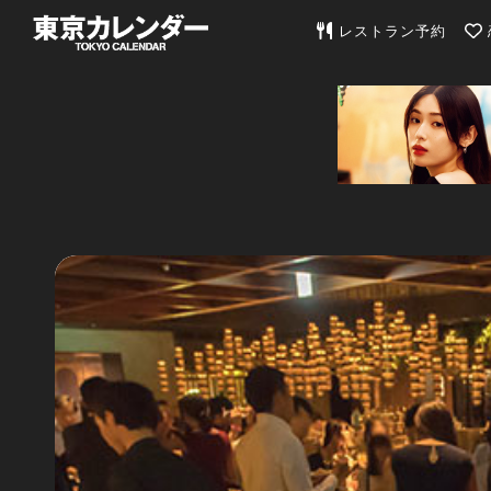
東京カレンダー | 最
レストラン予約