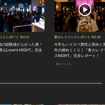
トレポート Vol.31
東カレイベントレポート Vol.30
員の経験値が上がった夜！
今年もハイスペ異性と煌めく
山Lover's NIGHT』完全
年の締めくくり！『東カレ ク
！
スNIGHT』完全レポート！
#イベント