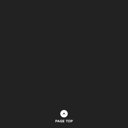
ページトップへ