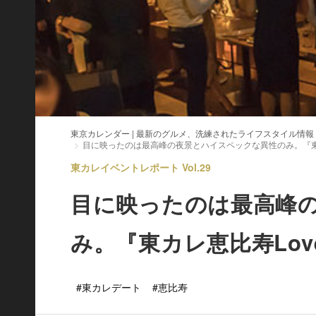
東京カレンダー | 最新のグルメ、洗練されたライフスタイル情報
目に映ったのは最高峰の夜景とハイスペックな異性のみ。『東カレ恵
東カレイベントレポート Vol.29
目に映ったのは最高峰
み。『東カレ恵比寿Love
#東カレデート
#恵比寿