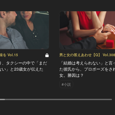
 Vol.15
男と女の答えあわせ【Q】 Vol.30
り、タクシーの中で「まだ
「結婚は考えられない」と言
ない」と23歳女が伝えた
た彼氏から、プロポーズをさ
女。勝因は？
#小説