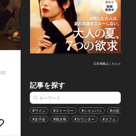
広告掲載はこちら≫
.02
記事を探す
#ワイン
#ストーリー
#シャンパン
#小説
#家
#女子会
#焼き鳥
#カウンター
#カフェ
#イベ