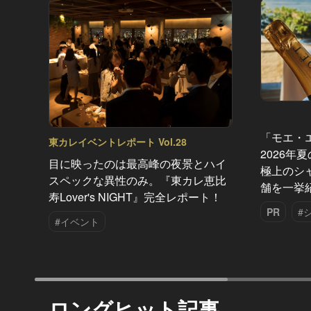
「モエ・
東カレイベントレポート Vol.28
2026年
目に映ったのは最高峰の夜景とハイ
極上のシ
スペックな異性のみ。『東カレ恵比
舗を一挙
寿Lover's NIGHT』完全レポート！
PR
#
#イベント
ロングヒット記事