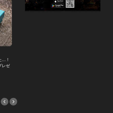
東カレデート Vol.8
東カレデー
た…！
なぜ異性から門前払いをくらうの
結婚す
プレゼ
か？今すぐ学ぶべき「非モテ12か
たい！
条」
#東カ
#東カレデート