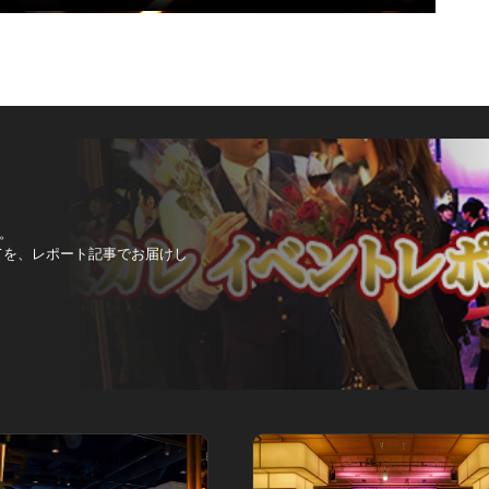
。
べてを、レポート記事でお届けし