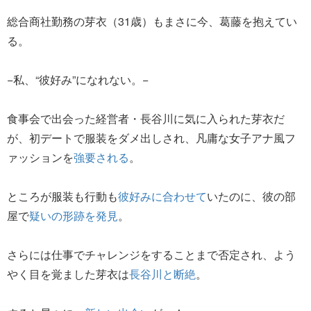
総合商社勤務の芽衣（31歳）もまさに今、葛藤を抱えてい
る。
−私、“彼好み”になれない。−
食事会で出会った経営者・長谷川に気に入られた芽衣だ
が、初デートで服装をダメ出しされ、凡庸な女子アナ風フ
ァッションを
強要される
。
ところが服装も行動も
彼好みに合わせて
いたのに、彼の部
屋で
疑いの形跡を発見
。
さらには仕事でチャレンジをすることまで否定され、よう
やく目を覚ました芽衣は
長谷川と断絶
。