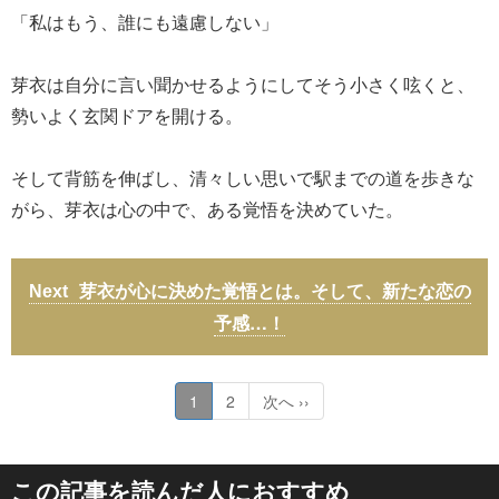
「私はもう、誰にも遠慮しない」
芽衣は自分に言い聞かせるようにしてそう小さく呟くと、
勢いよく玄関ドアを開ける。
そして背筋を伸ばし、清々しい思いで駅までの道を歩きな
がら、芽衣は心の中で、ある覚悟を決めていた。
芽衣が心に決めた覚悟とは。そして、新たな恋の
予感…！
1
2
次へ ››
この記事を読んだ人におすすめ