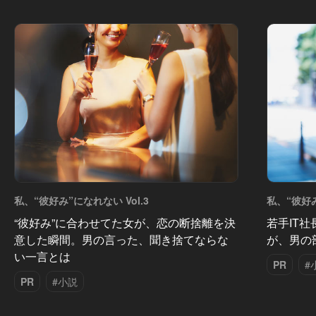
私、“彼好み”になれない Vol.3
私、“彼好み
“彼好み”に合わせてた女が、恋の断捨離を決
若手IT
意した瞬間。男の言った、聞き捨てならな
が、男の
い一言とは
PR
#
PR
#小説