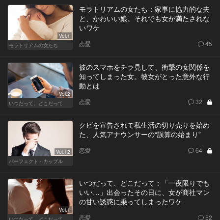
モラトリアムの女たち：家事に協力的な夫
と、かわいい娘。それでも女が満たされな
いワケ
Vol.1
恋愛
45
モラトリアムの女たち
彼のスマホをチラ見して、衝撃の女関係を
知ってしまった女。彼女がとった意外な行
動とは
Vol.2
恋愛
32
いつだって、どこだって
クビを宣告されて私生活の切り売りを始め
た、人気アナウンサーの“誤算の始まり”
恋愛
64
Vol.12
パーフェクト・カップル
いつだって、どこだって：「一夜限りでも
いい…」出会ったその日に、女が商社マン
の甘い誘惑に乗ってしまったワケ
Vol.1
恋愛
52
いつだって、どこだって