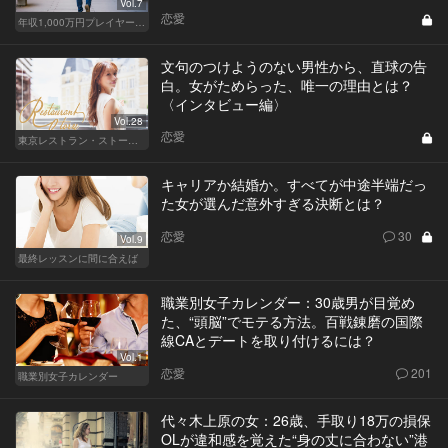
Vol.7
恋愛
年収1,000万円プレイヤーの家計簿
文句のつけようのない男性から、直球の告
白。女がためらった、唯一の理由とは？
〈インタビュー編〉
Vol.28
恋愛
東京レストラン・ストーリー
キャリアか結婚か。すべてが中途半端だっ
た女が選んだ意外すぎる決断とは？
恋愛
30
Vol.9
最終レッスンに間に合えば
職業別女子カレンダー：30歳男が目覚め
た、“頭脳”でモテる方法。百戦錬磨の国際
線CAとデートを取り付けるには？
Vol.1
恋愛
201
職業別女子カレンダー
代々木上原の女：26歳、手取り18万の損保
OLが違和感を覚えた“身の丈に合わない”港