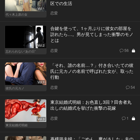
区での生活
Vol.1
恋愛
代々木上原の女
合鍵を使って、1ヶ月ぶりに彼女の部屋を
訪れたら…。男が見てしまった衝撃のモノ
とは
Vol.2
恋愛
56
忘れられない“あの日”
「それ、誰の名前…？」付き合いたての彼
氏に元カノの名前で呼ばれた女が、取った
行動
Vol.1
恋愛
54
彼氏の元カノ
東京結婚式明細：お色直し3回？田舎者丸
出しの結婚式を挙げた衝撃の花嫁
恋愛
1
Vol.3
東京結婚式明細
再構築夫婦：「ごめん、魔がさした」夫の