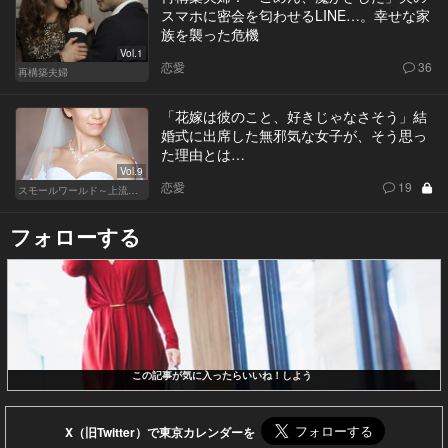
スマホに密会を匂わせるLINE…。幸せな家
族を襲った危機
Vol.1
恋愛
36
再構築夫婦
「花嫁は彼のこと、好きじゃなさそう」結
婚式に出席した無邪気な女子が、そう思っ
た理由とは…
Vol.9
恋愛
19
スモールワールド～上流階級の社会～
フォローする
この記事が気に入ったらいいね！しよう
X（旧Twitter）で東京カレンダーを