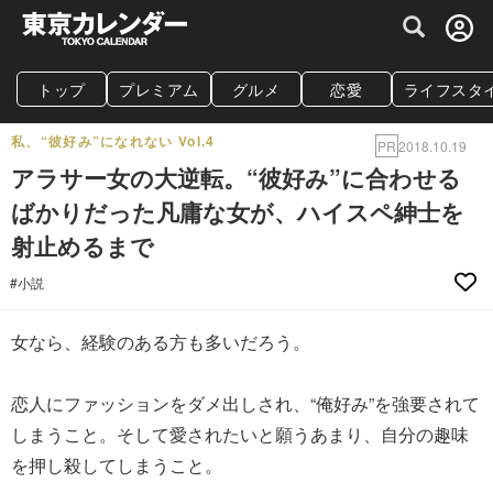
グルメ情報・プレミアムレストラン予約サイト
トップ
プレミアム
グルメ
恋愛
ライフスタ
私、“彼好み”になれない Vol.4
PR
2018.10.19
アラサー女の大逆転。“彼好み”に合わせる
ばかりだった凡庸な女が、ハイスペ紳士を
射止めるまで
#小説
女なら、経験のある方も多いだろう。
恋人にファッションをダメ出しされ、“俺好み”を強要されて
しまうこと。そして愛されたいと願うあまり、自分の趣味
を押し殺してしまうこと。