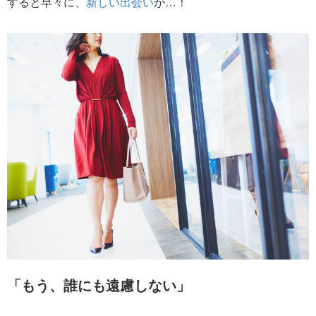
すると早々に、
新しい出会い
が…！
「もう、誰にも遠慮しない」