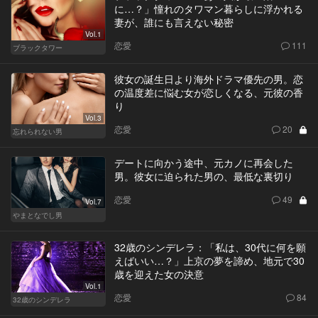
に…？」憧れのタワマン暮らしに浮かれる
妻が、誰にも言えない秘密
Vol.1
恋愛
111
ブラックタワー
彼女の誕生日より海外ドラマ優先の男。恋
の温度差に悩む女が恋しくなる、元彼の香
り
Vol.3
恋愛
20
忘れられない男
デートに向かう途中、元カノに再会した
男。彼女に迫られた男の、最低な裏切り
恋愛
49
Vol.7
やまとなでし男
32歳のシンデレラ：「私は、30代に何を願
えばいい…？」上京の夢を諦め、地元で30
歳を迎えた女の決意
Vol.1
恋愛
84
32歳のシンデレラ