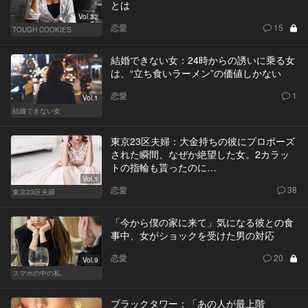
とは
Vol.32
恋愛
15
TOUGH COOKIES
結婚できない女：24時からの誘いに乗る女
は、“立ち食いラーメン”の価値しかない
恋愛
1
Vol.1
結婚できない女
東京23区夫婦：大金持ちの彼にプロポーズ
された瞬間、なぜか絶望した女。2カラッ
トの指輪も貰ったのに…
Vol.1
恋愛
38
東京23区夫婦
「今から僕の家に来て」気になる彼との食
事中、女がショックを受けた男の対応
恋愛
20
Vol.9
スマホの中の私
ブラックタワー：「あの人が最上階