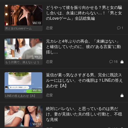
どうやって彼を振り向かせる？男と女の騙
し合いは、永遠に終わらない…！「男と女
のLoveゲーム」全話総集編
Vol.13
恋愛
1
男と女のLoveゲーム
元カレと4年ぶりの再会。「未練はない」
と確信していたのに、彼の“ある言葉”に動
揺し…
Vol.3
恋愛
16
もう片隅で、凍えないよう
返信が素っ気なさすぎる男。完全に既読ス
ルーにはしない、その魂胆は？LINEの答え
あわせ【A】
Vol.16
恋愛
LINEの答えあわせ【A】
絶対にバレない、と思っているのは男だ
け。妻が見抜いた夫の怪しい行動と、不穏
な兆候
Vol.13