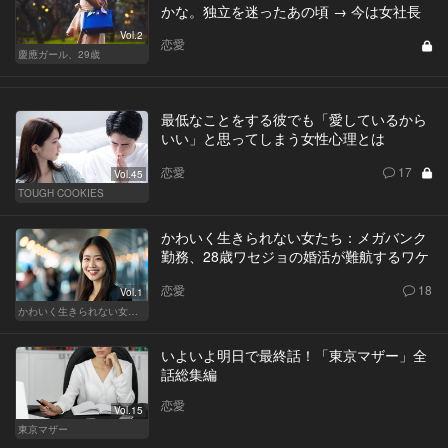
かな。独立を迷ったあの頃 → 今は女社長
Vol.2
恋愛
慶應ガール、29歳
最低なことをする彼でも「愛しているから
いい」と思ってしまう女性心理とは
恋愛
17
Vol.45
TOUGH COOKIES
かわいく生きられない女たち：メガバンク
勤務、28歳ワセジョの婚活が難航するワケ
恋愛
18
Vol.1
かわいく生きられない女たち
いよいよ明日で最終話！「東京マザー」全
話総集編
恋愛
Vol.15
東京マザー