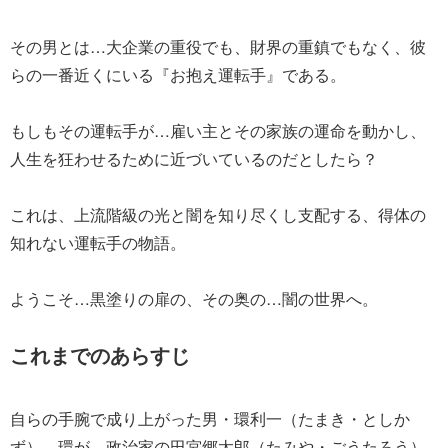
その男とは…大企業の重役でも、財界の重鎮でもなく、彼
らの一番近くにいる『お抱え運転手』である。
もしもその運転手が…雇い主とその家族の運命を動かし、
人生を狂わせるために近づいているのだとしたら？
これは、上流階級の光と闇を知り尽くし支配する、得体の
知れない運転手の物語。
ようこそ…黒塗りの扉の、その奥の…闇の世界へ。
これまでのあらすじ
自らの手腕で成り上がった男・環利一（たまき・としか
ず）。環が、政治家の田宮郷太郎（たみや・ごうたろう）