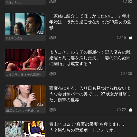
恋愛
62
夫婦、2人。
「家族に紹介してほしかったのに…」年末
年始は、彼氏と過ごせなかった29歳女の憂
鬱
Vol.3
恋愛
15
1LDKの彼方
ようこそ、ルミ子の部屋へ：記入済みの離
婚届と共に姿を消した夫。「妻の知らぬ間
に離婚」は成立する？
Vol.1
恋愛
130
ようこそ、ルミ子の部屋へ
西麻布にある、入り口も見つけられないよ
うな会員制バーの奥で…。27歳女が目撃し
た、衝撃の世界
Vol.5
恋愛
72
QLCな女たち～平成生まれのジレンマ～
青山ヒロム："真夏の果実”を数えましょ
う？男たちの恋愛ポートフォリオ。