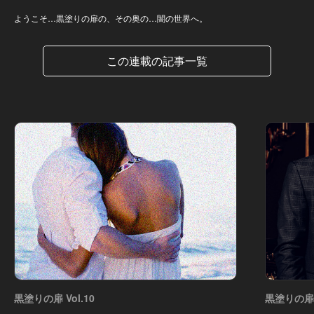
ようこそ…黒塗りの扉の、その奥の…闇の世界へ。
この連載の記事一覧
黒塗りの扉 Vol.10
黒塗りの扉 V