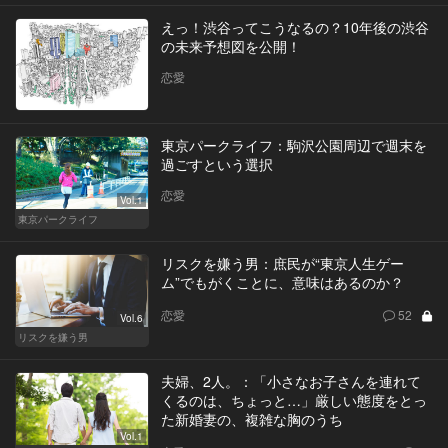
えっ！渋谷ってこうなるの？10年後の渋谷
の未来予想図を公開！
恋愛
東京パークライフ：駒沢公園周辺で週末を
過ごすという選択
恋愛
Vol.1
東京パークライフ
リスクを嫌う男：庶民が“東京人生ゲー
ム”でもがくことに、意味はあるのか？
恋愛
52
Vol.6
リスクを嫌う男
夫婦、2人。：「小さなお子さんを連れて
くるのは、ちょっと…」厳しい態度をとっ
た新婚妻の、複雑な胸のうち
Vol.1