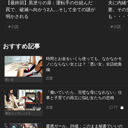
【最終回】黒塗りの扉：運転手の仕組んだ
夫に内緒
罠で、破滅へ向かう2人…そして全ての謎が
妻。その
明かされる
も・・・
#小説
#小説
おすすめ記事
時間とお金をいくら使っても、なかなかモ
ノにならない女とは？「悪い女」全話総集
編
Vol.10
恋愛
悪い女
「働いていたら、完璧な母になれない」仕
事と子育ての両立に悩む女たちの悲鳴
恋愛
77
Vol.10
東京コンプレックス
慶應ガール、29歳：このまま秘書でいいの