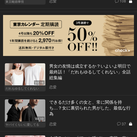
恋愛
108
東京離婚事情
男女の友情は成立するか？いよいよ明日で
最終話！「だれもゆるしてくれない」全話
総集編
Vol.16
恋愛
だれもゆるしてくれない
できるだけ多くの女と、常に関係を持
ち…？女に裏切られた男がした、最低な行
為
Vol.10
恋愛
37
ヤバイくらいに愛してる