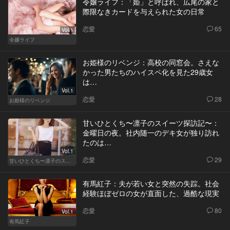
令嬢ライフ：「姫」と呼ばれ、広尾の家と
際限なきカードを与えられた女の日常
恋愛
65
Vol.1
令嬢ライフ
お姫様のリベンジ：高校の同窓会。さえな
かった男たちのハイスペ化を見た29歳女
は…
Vol.1
恋愛
28
お姫様のリベンジ
甘いひとくち〜凛子のスイーツ探訪記〜：
金曜日の夜。社内随一のデキ女が独り訪れ
たのは…
Vol.1
恋愛
29
甘いひとくち〜凛子のスイーツ探訪記〜
有馬紅子：夫が若い女と突然の失踪。社会
経験ほぼゼロの女が直面した、過酷な現実
恋愛
80
Vol.1
有馬紅子