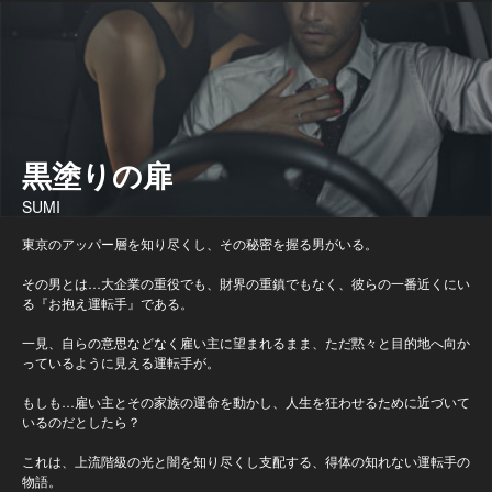
黒塗りの扉
SUMI
東京のアッパー層を知り尽くし、その秘密を握る男がいる。
その男とは…大企業の重役でも、財界の重鎮でもなく、彼らの一番近くにい
る『お抱え運転手』である。
一見、自らの意思などなく雇い主に望まれるまま、ただ黙々と目的地へ向か
っているように見える運転手が。
もしも…雇い主とその家族の運命を動かし、人生を狂わせるために近づいて
いるのだとしたら？
これは、上流階級の光と闇を知り尽くし支配する、得体の知れない運転手の
物語。