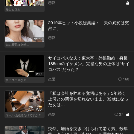
恋愛
Vol.7
青山ヒロム
2019年ヒット小説総集編：「夫の異変は突
然に」
恋愛
Vol.17
夫の異変は突然に
サイコパスな夫：東大卒・外銀勤め・身長
185cmのイケメン。完璧な男の正体は“サイ
コパス”だった？
Vol.1
恋愛
160
サイコパスな夫
「私は会社を辞める覚悟はある」5年続く
上司との関係を切れないまま、32歳になっ
た女は…
Vol.4
恋愛
37
ゴールは結婚だけですか？
突然、離婚を突きつけられて驚く男。数年
後、ようやく妻が出ていった理由を知り…