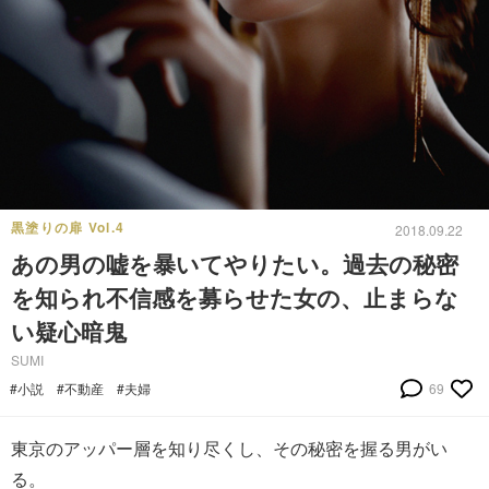
黒塗りの扉 Vol.4
2018.09.22
あの男の嘘を暴いてやりたい。過去の秘密
を知られ不信感を募らせた女の、止まらな
い疑心暗鬼
SUMI
#小説
#不動産
#夫婦
69
東京のアッパー層を知り尽くし、その秘密を握る男がい
る。