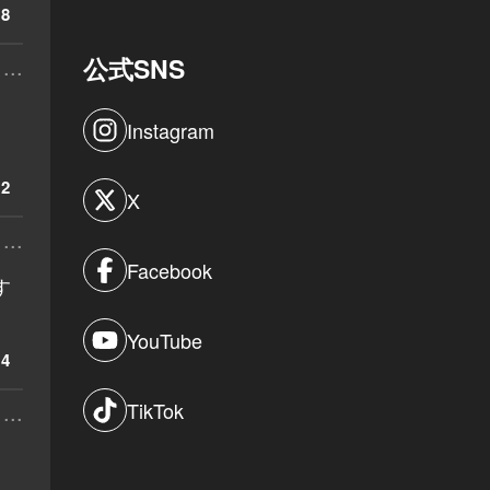
8
...
公式SNS
Instagram
2
X
...
Facebook
す
YouTube
4
TikTok
...