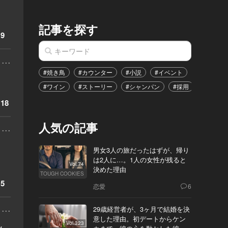
記事を探す
9
...
#焼き鳥
#カウンター
#小説
#イベント
#港区
#ワイン
#ストーリー
#シャンパン
#採用
#恋愛
18
人気の記事
...
男女3人の旅だったはずが、帰り
は2人に…。1人の女性が残ると
Vol.74
決めた理由
TOUGH COOKIES
5
恋愛
6
...
29歳経営者が、3ヶ月で結婚を決
意した理由。初デートからケン
Vol.323