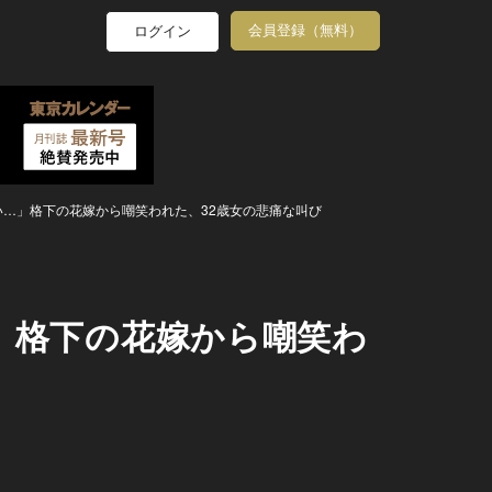
会員登録（無料）
ログイン
い…」格下の花嫁から嘲笑われた、32歳女の悲痛な叫び
」格下の花嫁から嘲笑わ