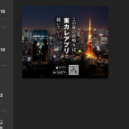
10
...
10
...
2
...
な
進