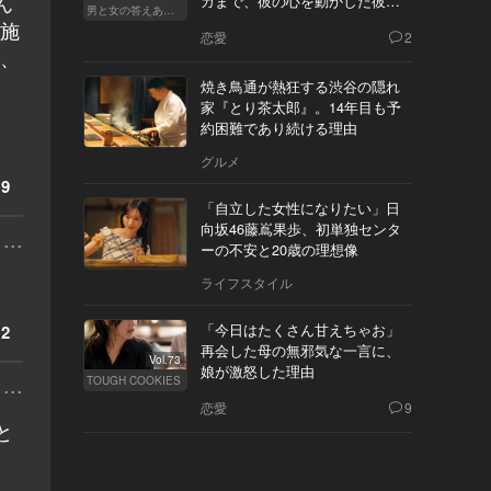
ん
カまで、彼の心を動かした彼女
男と女の答えあわせ【Q】
の態度とは
を施
恋愛
2
を、
焼き鳥通が熱狂する渋谷の隠れ
家『とり茶太郎』。14年目も予
約困難であり続ける理由
グルメ
9
「自立した女性になりたい」日
向坂46藤嶌果歩、初単独センタ
...
ーの不安と20歳の理想像
ライフスタイル
「今日はたくさん甘えちゃお」
2
再会した母の無邪気な一言に、
Vol.73
娘が激怒した理由
...
TOUGH COOKIES
恋愛
9
と