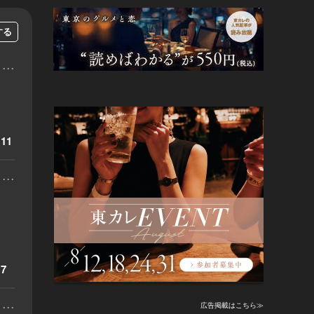
する
...
11
...
7
...
広告掲載はこちら≫