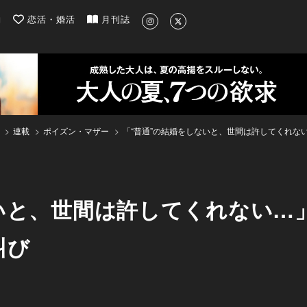
| 最新のグルメ、洗練されたライフスタイル情報
約
恋活・婚活
月刊誌
連載
ポイズン・マザー
「“普通”の結婚をしないと、世間は許してくれな
いと、世間は許してくれない…
叫び