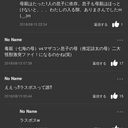
母親はたった1人の息子に依存。息子も母親はほっと
けないと、、、わたしの入る隙、ありまさんでしたm
(._.)m
2018/08/15 22:34
返信する
1
...
No Name
毒親（七海の母）vsマザコン息子の母（推定諒太の母）二大
怪獣激突ファイ！になるのかね(笑)
2018/08/15 07:38
返信する
17
...
No Name
ええっ⁈ラスボスって誰⁈
2018/08/15 05:44
返信する
15
...
No Name
ラスボスw