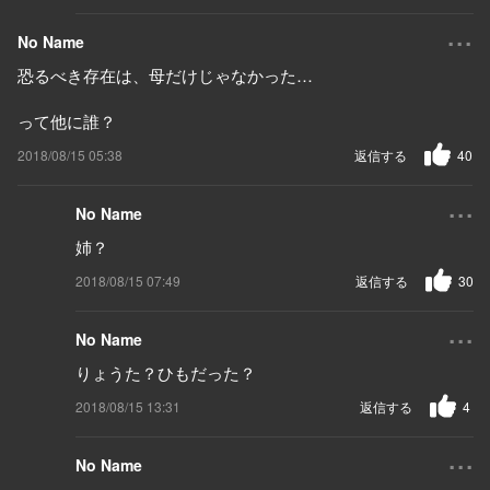
...
No Name
恐るべき存在は、母だけじゃなかった…
って他に誰？
2018/08/15 05:38
返信する
40
...
No Name
姉？
2018/08/15 07:49
返信する
30
...
No Name
りょうた？ひもだった？
2018/08/15 13:31
返信する
4
...
No Name