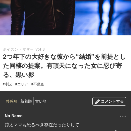
2018.08.15
ポイズン・マザー Vol.3
2つ年下の大好きな彼から“結婚”を前提とし
た同棲の提案。有頂天になった女に忍び寄
る、黒い影
#小説
#エリア
#不動産
共感順
新着順
古い順
コメントする
...
No Name
諒太ママも恐るべき存在だったりして…