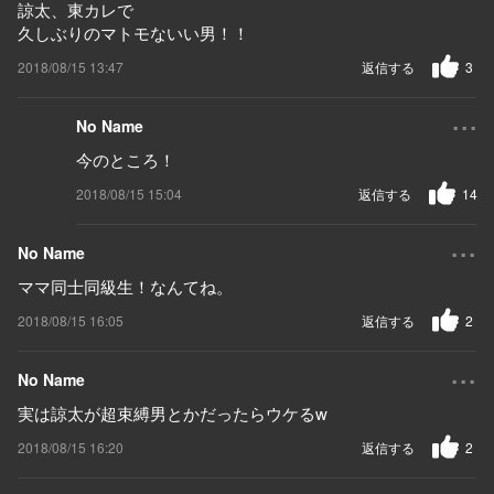
諒太、東カレで
久しぶりのマトモないい男！！
2018/08/15 13:47
返信する
3
...
No Name
今のところ！
2018/08/15 15:04
返信する
14
...
No Name
ママ同士同級生！なんてね。
2018/08/15 16:05
返信する
2
...
No Name
実は諒太が超束縛男とかだったらウケるw
2018/08/15 16:20
返信する
2