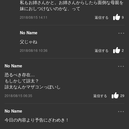
私もお姉さんかと。お姉さんからしたら面倒な母親を
妹におしつけないのかな、って
2018/08/15 14:11
返信する
9
...
No Name
父じゃね
2018/08/16 10:36
返信する
2
...
No Name
恐るべき存在…
もしかして諒太？
諒太なんかマザコンっぽいし
2018/08/15 06:35
返信する
29
...
No Name
今日の内容より予告にざわめき！