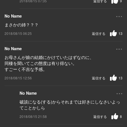
2018/08/15 07:35
返信する
9
...
No Name
まさかの姉？？？
2018/08/15 06:25
返信する
13
...
No Name
お母さんが娘の結婚にかけていたはずなのに、
同棲を聞いてこの態度は有り得ない。
すごーく不吉な予感。
2018/08/15 12:56
返信する
13
...
No Name
破談になる(する)からそれまでは好きにしなさいよっ
てことかしら
2018/08/15 21:58
返信する
8