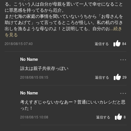
る。こういう人は自分が母親を置いて一人で幸せになること
に罪悪感を持ってるから厄介。
まだ七海の家庭の事情を聞いていないうちから「お母さんを
助けてあげて」って言ってるところが怪しい。私の机の引き
出しを漁るような母なのよ！と説明しても、自分のお
...続き
を見る
2018/08/15 07:40
返信する
84
...
No Name
諒太は親子共依存っぽい
2018/08/15 09:15
返信する
29
...
No Name
考えすぎじゃないかなあー？普通にいいカレシだと思
った！
2018/08/15 10:08
返信する
8
...