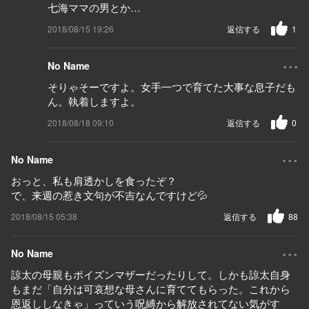
七海ママの男とか…
2018/08/15 19:26
返信する
1
...
No Name
そりゃそーですよ。女手一つで育てた大事な息子だも
ん。執着しますよ。
2018/08/18 09:10
返信する
0
...
No Name
おっと、私も肩透かしを食ったぞ？
で、来週の惹き文句が不吉なんですけど💦
2018/08/15 05:38
返信する
88
...
No Name
諒太の母親もポイズンマザーだったりして。しかも諒太自身
もまだ「自分は可哀想な母さんに育ててもらった。これから
恩返ししなきゃ」っていう呪縛から解放されてない気がす