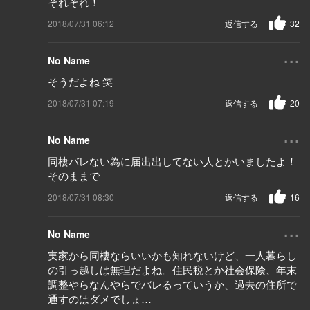
それそれ！
2018/07/31 06:12
返信する
32
...
No Name
そうだよね 笑
2018/07/31 07:19
返信する
20
...
No Name
同棲バレない為に届出出してない人とかいましたよ！
そのままで
2018/07/31 08:30
返信する
16
...
No Name
実家から同棲ならいいかも知れないけど、一人暮らし
の引っ越しは無理だよね。住民税とか社会保険、年末
調整やらなんやらでバレるっていうか、過去の住所で
通すのはダメでしょ…