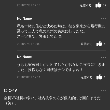
2018/07/31 07:14
返信する
32
...
No Name
私も一緒に住むと決めた時は、彼を東京から飛行機に
乗って二人で私の九州の実家に行ったな。
スーツ着て、緊張してた 笑
2018/07/31 19:09
返信する
5
...
No Name
うちも実家同士が近所でしたがお互いご挨拶に行きま
した。挨拶もなく同棲はナシですよね！
2018/08/01 12:11
返信する
1
...
ゆにぺ🎵
会長VS社長の争い、社内抗争の方が個人的には面白そうだ
（笑）。