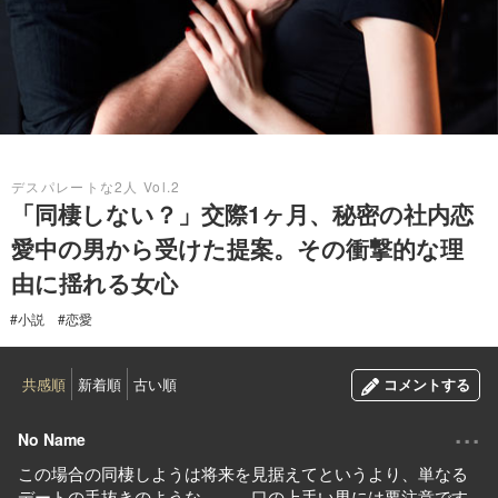
2018.07.31
デスパレートな2人 Vol.2
「同棲しない？」交際1ヶ月、秘密の社内恋
愛中の男から受けた提案。その衝撃的な理
由に揺れる女心
#小説
#恋愛
共感順
新着順
古い順
コメントする
...
No Name
この場合の同棲しようは将来を見据えてというより、単なる
デートの手抜きのような、、、口の上手い男には要注意です