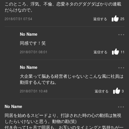
このところ、浮気、不倫、恋愛ネタのグダグダばかりの連載
だらけなので。
2018/07/31 07:54
返信する
25
...
No Name
同感です！笑
2018/07/31 08:01
返信する
11
...
No Name
大企業って脳ある経営者じゃないとこんな風に社員は
動揺するんですね。
2018/07/31 10:48
返信する
3
...
No Name
同居を始めるスピードより、打診された時の心の動揺は無視
したらいけないと思う。動物の勘(笑)
付き合って1ヶ月で同居も、お互いのタイミングと気持ちが一