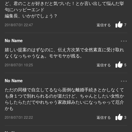
ど、君のことが好きだと気づいた！とか言い出して悩んだ挙
句にハッピーエンド
編集長、いかがでしょう？
2018/07/31 22:47
返信する
7
...
No Name
嬉しい提案のはずなのに、伝え方次第で全然素直に受け取れ
なくなっちゃうなぁ。モヤモヤが残る。
2018/07/31 10:25
返信する
5
...
No Name
ただの同棲で自立してるなら面倒な離婚手続きとかしなくて
も身１つで別れられるのが楽だけど、ちゃんとしたい女性か
らしたらただでやれちゃう家政婦みたいになっちゃって厄介
かも
2018/07/31 22:22
返信する
3
...