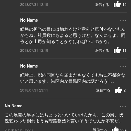
2018/07/31 12:15
返信する
15
...
No Name
総務の担当の目には触れるけど意外と気付かないもん
かもね。社員数にもよると思うけど。なんにせよ、同
僚とか上司が知ることがなければいいのかな。
2018/07/31 12:19
返信する
11
...
No Name
経験上、都内同区なら届出ださなくても特に不都合な
いと思います。港区内か目黒区内の話だろうし。
2018/07/31 23:11
返信する
2
...
No Name
この展開の早さにはちょっとついていけんかも。この男、状
況変わった別れようも理路整然と言いそうでなんか不安だ。
2018/07/31 05:28
返信する
99+