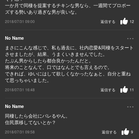
一か月で同棲を提案するチキンな男なら、一週間てプロポー
ズする勢いあり過ぎな男が良いな。
2018/07/31 09:00
返信する
12
...
No Name
まさにこんな感じで、私も過去に、社内恋愛&同棲をスタート
させましたが、結果、うまくいきませんでした。
たぶん男からしたら都合良かったんだと。
将来のことなんて、口ではなんとでも言えるので。
できれば、ゆいにはして欲しくなかったなぁと、自分と重ね
て思っちゃいました。
2018/07/31 16:48
返信する
11
...
No Name
同棲したら会社にバレるやん。
住民票移してないとか？
2018/07/31 09:58
返信する
9