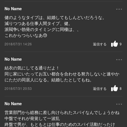
...
No Name
健のようなタイプは、結婚してもしんどいだろうな。
減りつつある仕事人間タイプ、健。
派閥争い勃発のタイミングに同棲は、、
これからつらいなあ😓
2018/07/31 14:26
返信する
9
...
No Name
結衣の気にしてる通りだよ！
同じ家にいたってお互い都合を合わせる努力しないと速やか
にただの同居人になる。結婚したとしてもね。
2018/07/31 20:53
返信する
8
...
No Name
営業部門から総務に差し向けられたスパイなんでしょうかね
中盤でそれが発覚して一波乱
終盤で男が、もともとは仕事のためのスパイ活動だったけ