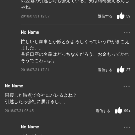
の翌週の引越し時も会えている。実は結構会えるんじ
ゃね。
2018/07/31 12:07
返信する
59
...
No Name
忙しいし家事とか飯とかよろしくっていう声がきこえ
ました。。
共通口座の名義はどっちなんだろう、お金もってかれ
そうでこわいよ。
2018/07/31 17:31
返信する
27
...
No Name
同棲した時点で会社にバレるよね？
引越したら会社に届けるし、、
2018/07/31 05:45
返信する
99+
...
No Name