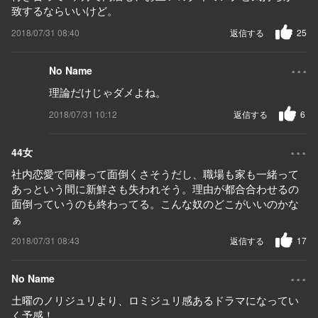
致するならいいけど。
2018/07/31 08:40
返信する
25
...
No Name
理論だけじゃダメよね。
2018/07/31 10:12
返信する
6
...
44女
社内恋愛で同棲って面倒くさそうだし、職場も家も一緒って
あっという間に新鮮さも失われそう。理由が都合合わせるの
面倒っていうのも終わってる。こんな奴のどこがいいのかな
ぁ
2018/07/31 08:43
返信する
17
...
No Name
土曜のノリジュリより、ロミジュリ感あるドラマになってい
く予感！