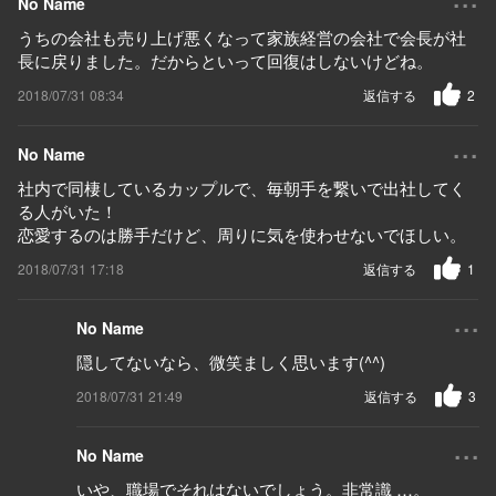
No Name
うちの会社も売り上げ悪くなって家族経営の会社で会長が社
長に戻りました。だからといって回復はしないけどね。
2018/07/31 08:34
返信する
2
...
No Name
社内で同棲しているカップルで、毎朝手を繋いで出社してく
る人がいた！
恋愛するのは勝手だけど、周りに気を使わせないでほしい。
2018/07/31 17:18
返信する
1
...
No Name
隠してないなら、微笑ましく思います(^^)
2018/07/31 21:49
返信する
3
...
No Name
いや、職場でそれはないでしょう。非常識 …。