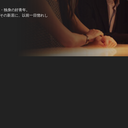
歳・独身の好青年。
その新居に、以前一目惚れし