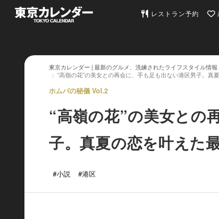
東京カレンダー | 最
レストラン予約
東京カレンダー | 最新のグルメ、洗練されたライフスタイル情報
“高嶺の花”の美女との再会に、手も足も出ない港区男子。真
ホムパの秘儀 Vol.2
“高嶺の花”の美女との
子。真夏の恋を叶えた
#小説
#港区