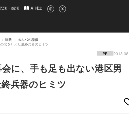
新のグルメ、洗練されたライフスタイル情報
恋活・婚活
月刊誌
連載
ホムパの秘儀
夏の恋を叶えた最終兵器のヒミツ
2018.08
PR
再会に、手も足も出ない港区男
最終兵器のヒミツ