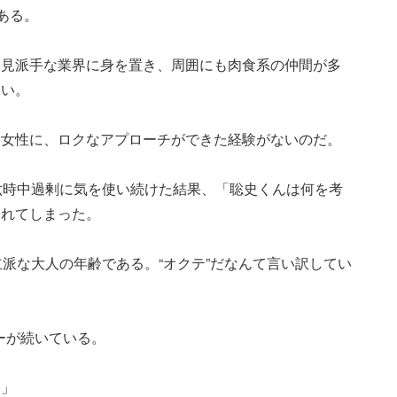
ある。
一見派手な業界に身を置き、周囲にも肉食系の仲間が多
ない。
た女性に、ロクなアプローチができた経験がないのだ。
六時中過剰に気を使い続けた結果、「聡史くんは何を考
ラれてしまった。
立派な大人の年齢である。“オクテ”だなんて言い訳してい
リーが続いている。
す」