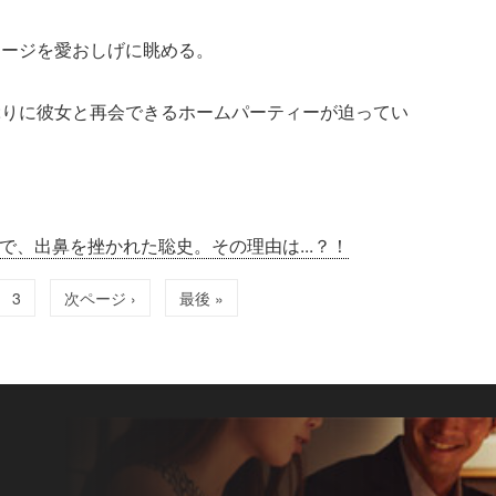
セージを愛おしげに眺める。
ぶりに彼女と再会できるホームパーティーが迫ってい
で、出鼻を挫かれた聡史。その理由は...？！
3
次ページ ›
最後 »