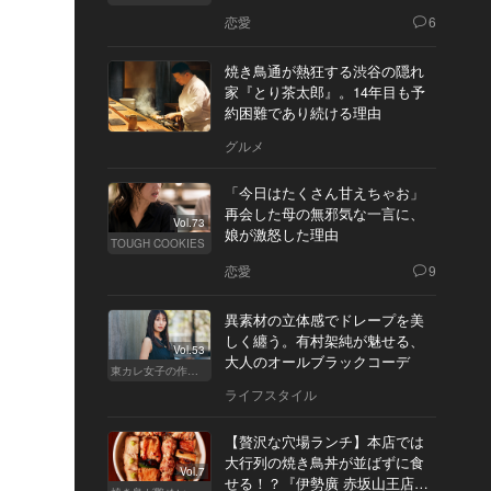
恋愛
6
焼き鳥通が熱狂する渋谷の隠れ
家『とり茶太郎』。14年目も予
約困難であり続ける理由
グルメ
「今日はたくさん甘えちゃお」
再会した母の無邪気な一言に、
Vol.73
娘が激怒した理由
TOUGH COOKIES
恋愛
9
異素材の立体感でドレープを美
しく纏う。有村架純が魅せる、
Vol.53
大人のオールブラックコーデ
東カレ女子の作り方
ライフスタイル
【贅沢な穴場ランチ】本店では
大行列の焼き鳥丼が並ばずに食
Vol.7
せる！？『伊勢廣 赤坂山王店』