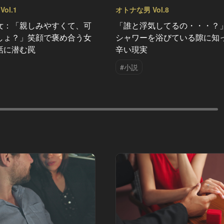
ol.1
オトナな男 Vol.8
女：「親しみやすくて、可
「誰と浮気してるの・・・？
しょ？」笑顔で褒め合う女
シャワーを浴びている隙に知
話に潜む罠
辛い現実
#小説