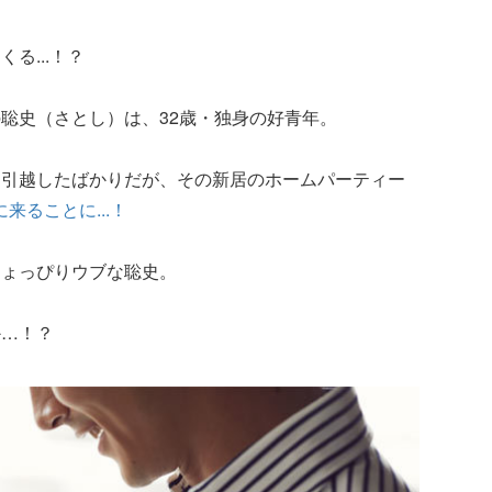
る...！？
聡史（さとし）は、32歳・独身の好青年。
に引越したばかりだが、その新居のホームパーティー
来ることに...！
ちょっぴりウブな聡史。
か…！？