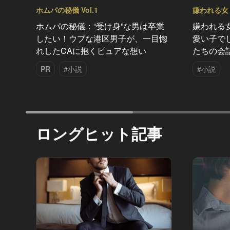
ホムパの秘儀 Vol.1
嫌われる女 V
ホムパの秘儀：“受け身”な男は卒業
嫌われる
したい！ウブな港区男子が、一目惚
愛い子で
れしたCAに抱くピュアな想い
たちの会
PR
#小説
#小説
ロングヒット記事