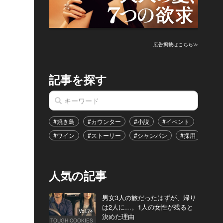
広告掲載はこちら≫
記事を探す
#焼き鳥
#カウンター
#小説
#イベント
#港区
#ワイン
#ストーリー
#シャンパン
#採用
#恋
人気の記事
男女3人の旅だったはずが、帰り
は2人に…。1人の女性が残ると
Vol.74
決めた理由
TOUGH COOKIES