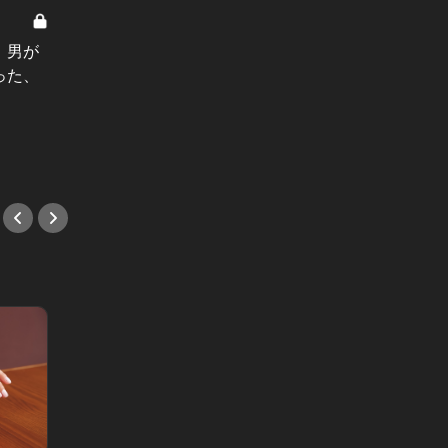
貴女みたいに Vol.3
男と女の答
」男が
待ちに待った彼氏とのデートに、む
食事会
った、
りやり美人後輩が割り込んできて…
キッ…
放った衝撃の一言
と思っ
#小説
#小説