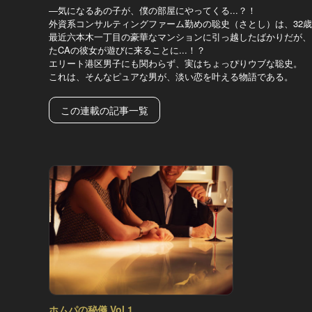
―気になるあの子が、僕の部屋にやってくる...？！
外資系コンサルティングファーム勤めの聡史（さとし）は、32
最近六本木一丁目の豪華なマンションに引っ越したばかりだが、
たCAの彼女が遊びに来ることに...！？
エリート港区男子にも関わらず、実はちょっぴりウブな聡史。
これは、そんなピュアな男が、淡い恋を叶える物語である。
この連載の記事一覧
ホムパの秘儀 Vol.1