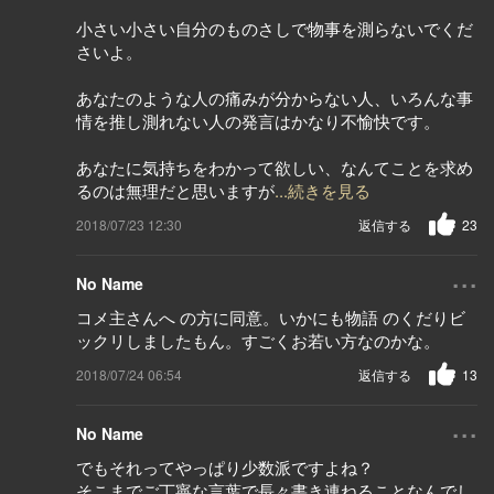
小さい小さい自分のものさしで物事を測らないでくだ
さいよ。
あなたのような人の痛みが分からない人、いろんな事
情を推し測れない人の発言はかなり不愉快です。
あなたに気持ちをわかって欲しい、なんてことを求め
るのは無理だと思いますが
...続きを見る
2018/07/23 12:30
返信する
23
...
No Name
コメ主さんへ の方に同意。いかにも物語 のくだりビ
ックリしましたもん。すごくお若い方なのかな。
2018/07/24 06:54
返信する
13
...
No Name
でもそれってやっぱり少数派ですよね？
そこまでご丁寧な言葉で長々書き連ねることなんでし