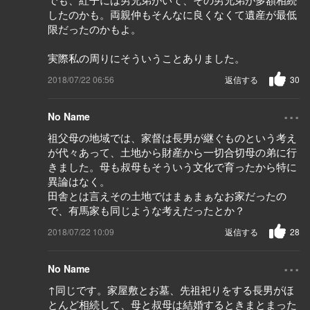
したのかも。両親仲もそんなに良くなくて遺産が最低
限だったのかもよ。
実際私の周りにそういうことありました。
2018/07/22 06:56
返信する
30
...
No Name
祖父母の地域では、家督は長男が継ぐものという考え
が代々あって、土地から財産から一切合切母の弟に行
きました。母も叔母もそういう文化で育ったから特に
異論はなく。
田舎とは言えその土地ではまぁまぁなお家だったの
で、有馬家も同じような考えだったとか？
2018/07/22 10:09
返信する
28
...
No Name
↑同じです。家屋敷とお墓、先祖祀りをする長男がほ
とんど相続して、母と叔母は結婚するときまとまった