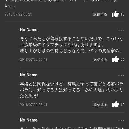
い。。
2018/07/22 05:29
返信する
15
...
No Name
そう？私たちが普段接することないだけで、こういう
上流階級のドラマチックな話はありますよ。
成り上がり系の金持ちじゃなくて、代々の資産家の。
2018/07/22 05:43
返信する
55
...
No Name
本編とは関係ないけど、有馬紅子って苗字と名前バラ
バラに、知ってる人は知ってる「あの人達」のパクリ
だと思う❗️
2018/07/22 06:41
返信する
12
...
No Name
うん。私も似たような人知ってるから無理は感じない