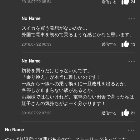
2018/07/22 05:54
返信する
24
...
No Name
スイカを買う発想がないのか…
外国で電車を初めて乗るような感じかなと思います。
2018/07/22 06:39
返信する
13
...
No Name
切符を買うだけじゃないんです。
「乗り換え」が本当に難しいのです！
〜線から〜線への乗り換えに一旦改札を出るとか、
各停しか止まらない駅があるとか、
お嬢様ではないけれど、電車のない田舎で育った私は
紅子さんの気持ちがよーく分かります！
2018/07/22 07:38
返信する
21
...
No Name
やっぱり設定に無理があるので、ストーリーが入ってこな