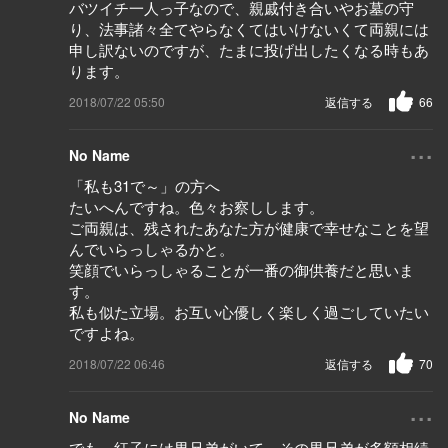
バツイチ一人っ子なので、親戚付き合いやお墓の守
り、法事諸々全てやらなくてはいけないくて両親には
申し訳ないのですが、たまに投げ出したくなる時もあ
ります。
2018/07/22 05:50
返信する
66
...
No Name
「私も31で～」の方へ
たいへんですね。色々お察しします。
ご両親は、残されたあなた方が健康で幸せなことを望
んでいらっしゃるかと。
笑顔でいらっしゃることが一番の御供養だと思いま
す。
私も似た立場。お互い心優しく楽しく過ごしていたい
ですよね。
2018/07/22 06:46
返信する
70
...
No Name
でも、紅子には男兄弟がいて、その男兄弟が多額相続