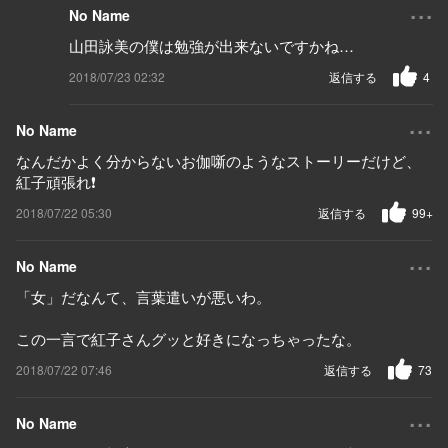
...
No Name
山田詠美の僕は勉強が出来ないですかね…
2018/07/23 02:32
返信する
4
...
No Name
なんだかよく分からないお伽噺のようなストーリーだけど、
紅子頑張れ❗
2018/07/22 05:30
返信する
99+
...
No Name
「女」だなんて、言葉遣いが悪いわ。
この一言で紅子さんグッと好きになっちゃったな。
2018/07/22 07:46
返信する
73
...
No Name