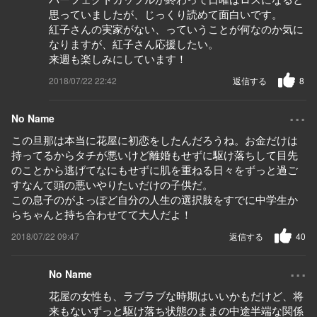
思っていましたが、じっくり読めて面白いです。
紅子さんの実家がない、っていうことが何なのか気に
なりますが、紅子さん応援したい。
来週も楽しみにしています！
2018/07/22 22:42
返信する
8
...
No Name
この旦那は本当に花屋に初恋をしたんだろうね。お金だけは
持ってるからタチが悪いけど離婚もせずに駆け落ちして目先
のことから逃げてなにもせずに肌を重ねる日々をずっと過ご
すなんて頭の悪いやりたいだけの子供だ。
この息子のがよっぽど自分の人生の選択肢をすでに中学生か
らちゃんと持ち合わせてて大人だよ！
2018/07/22 09:47
返信する
40
...
No Name
花屋の女性も、ラブラブな時期はいいかもだけど、将
来もないずっと駆け落ち状態のままの中途半端な関係