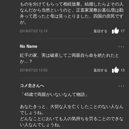
ものを分けてもらって相続放棄。結婚したらよその人
なんだから当然というのと、正直家屋敷お墓仏壇は勘
弁って思ったと母は笑っとりました。四国の庶民です
が。
2018/07/22 12:15
返信する
17
...
No Name
紅子の家、実は破産してご両親自ら命を絶たれたと
か…？
2018/07/22 13:53
返信する
13
...
コメ主さんへ
「45歳で両親がいないなんて物語」
あなたきっと、大切な人を亡くしたことのない人なん
でしょうね。
どんなことにおいても人の気持ちを労ることのできな
い人なんでしょうね。