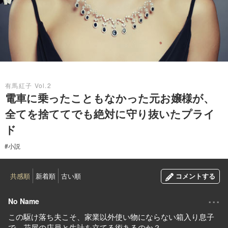
2018.07.22
有馬紅子 Vol.2
電車に乗ったこともなかった元お嬢様が、
全てを捨ててでも絶対に守り抜いたプライ
ド
#小説
共感順
新着順
古い順
コメントする
...
No Name
この駆け落ち夫こそ、家業以外使い物にならない箱入り息子
で、花屋の店員と生計を立てる術あるのか？