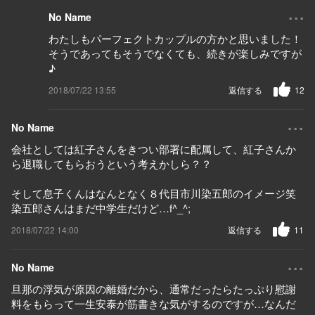
...
No Name
わたしもパーフェクトカップルの方かと思いました！
そうであってもそうでなくても、続きが楽しみですが
♪
2018/07/22 13:55
返信する
12
...
No Name
会社としては紅子さんをきつい部署に配属して、紅子さんか
ら退職してもらおうという考えかしら？？
そして息子くんはなんとなく８代目市川染五郎のイメージ笑
染五郎さんはまだ中学生だけど…f^_^;
2018/07/22 14:00
返信する
11
...
No Name
旦那の浮気が原因の離婚だから、通常だったらたっぷり慰謝
料をもらって一生安泰が筋書きな気がするのですが…なんだ