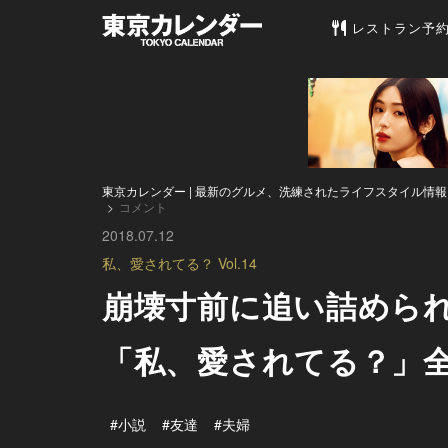
東京カレンダー 
レストラン予
東京カレンダー | 最新のグルメ、洗練されたライフスタイル情報
コメント
2018.07.12
私、愛されてる？ Vol.14
崩壊寸前に追い詰められ
「私、愛されてる？」
#小説
#友達
#夫婦