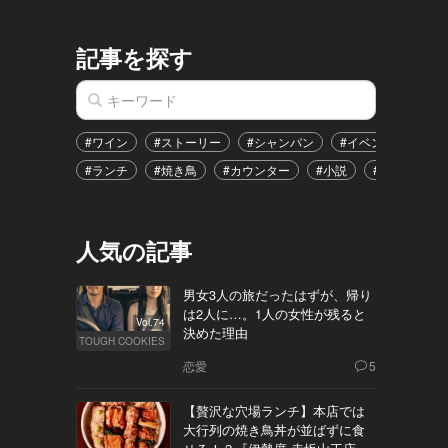
記事を探す
#ワイン
#ストーリー
#シャンパン
#イベント
#港
#ランチ
#焼き鳥
#カウンター
#小説
#恋愛
#
人気の記事
男女3人の旅だったはずが、帰り
は2人に…。1人の女性が残ると
Vol.74
決めた理由
TOUGH COOKIES
恋愛
5
【贅沢な穴場ランチ】本店では
大行列の焼き鳥丼が並ばずに食