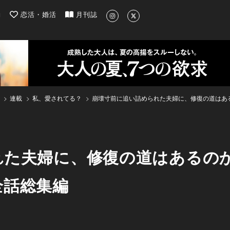
| 最新のグルメ、洗練されたライフスタイル情報
約
恋活・婚活
月刊誌
連載
私、愛されてる？
崩壊寸前に追い詰められた夫婦に、修復の道はある
た夫婦に、修復の道はあるのか.
全話総集編