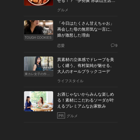
せる！？『伊勢廣 赤坂山王店』
へ
グルメ
「今日はたくさん甘えちゃお」
再会した母の無邪気な一言に、
Vol.73
娘が激怒した理由
TOUGH COOKIES
恋愛
9
異素材の立体感でドレープを美
しく纏う。有村架純が魅せる、
Vol.53
大人のオールブラックコーデ
東カレ女子の作り方
ライフスタイル
お酒じゃないからみんな楽しめ
る！素材にこだわるソーダが叶
えるプレミアムなお家飲み
PR
グルメ