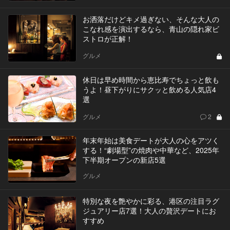
お洒落だけどキメ過ぎない、そんな大人の
こなれ感を演出するなら、青山の隠れ家ビ
ストロが正解！
グルメ
休日は早め時間から恵比寿でちょっと飲も
うよ！昼下がりにサクッと飲める人気店4
選
グルメ
2
年末年始は美食デートが大人の心をアツく
する！“劇場型”の焼肉や中華など、2025年
下半期オープンの新店5選
グルメ
特別な夜を艶やかに彩る、港区の注目ラグ
ジュアリー店7選！大人の贅沢デートにお
すすめ