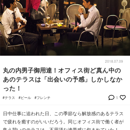
2018.07.09
丸の内男子御用達！オフィス街ど真ん中の
あのテラスは「出会いの予感」しかしなか
った！
#テラス
#ビール
#フレンチ
5
日中仕事に追われた日、この季節なら解放感のあるテラス
で疲れを癒すのがいいだろう。同じオフィス街で働く者が
集う憩いのテラスは、不思議な連帯感に包まれていた！