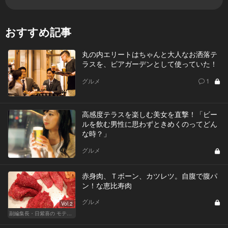
おすすめ記事
丸の内エリートはちゃんと大人なお洒落テ
ラスを、ビアガーデンとして使っていた！
グルメ
1
高感度テラスを楽しむ美女を直撃！「ビー
ルを飲む男性に思わずときめくのってどん
な時？」
グルメ
赤身肉、Ｔボーン、カツレツ。自腹で腹パ
ン！な恵比寿肉
グルメ
Vol.2
副編集長・日紫喜の モテる目線のレストラン選び