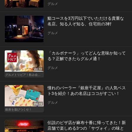
グルメ
鮨コースを3万円以下でいただける貴重な
名店。知る人ぞ知る、住宅街の3軒
グルメ
「カルボナーラ」ってどんな意味か知って
る？正解できたらグルメ通！
グルメ
Vol.10
グルメトリビア！飲み会やデートで会話のネタになるQ＆A
憧れのパーラー『銀座千疋屋』の人気ベス
ト3を紹介！あの名店はココがすごい！
グルメ
Vol.19
銀座を遊びつくせ！
伝説のピザ店が麻布十番に帰ってきた！新
店舗で楽しめる3つの「サヴォイ」の味と