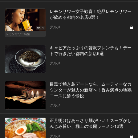
レモンサワー女子歓喜！絶品レモンサワー
が飲める都内の名店6選！
グルメ
Vol.1
レモンサワー特集
キャビアたっぷりの贅沢フレンチも！デー
トで行きたい都内の新店5選
グルメ
目黒で焼き鳥デートなら、ムーディーなカ
ウンターが魅力の新店へ！旨み満点の地鶏
コースに酔う愉悦
グルメ
正月明けはあっさり麺がいい！スープがし
みじみ旨い、極上の淡麗ラーメン12選
グルメ