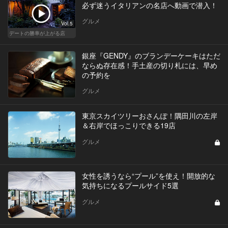
必ず迷うイタリアンの名店へ動画で潜入！
グルメ
Vol.5
デートの勝率が上がる店
銀座『GENDY』のブランデーケーキはただ
ならぬ存在感！手土産の切り札には、早め
の予約を
グルメ
東京スカイツリーおさんぽ！隅田川の左岸
＆右岸でほっこりできる19店
グルメ
女性を誘うなら“プール”を使え！開放的な
気持ちになるプールサイド5選
グルメ