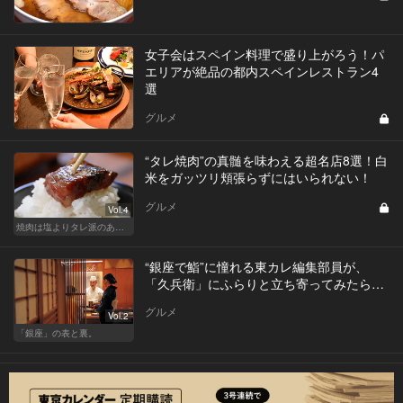
女子会はスペイン料理で盛り上がろう！パ
エリアが絶品の都内スペインレストラン4
選
グルメ
“タレ焼肉”の真髄を味わえる超名店8選！白
米をガッツリ頬張らずにはいられない！
グルメ
Vol.4
焼肉は塩よりタレ派のあなたへ！白米が欲しくなる！
“銀座で鮨”に憧れる東カレ編集部員が、
「久兵衛」にふらりと立ち寄ってみたら…
グルメ
Vol.2
「銀座」の表と裏。