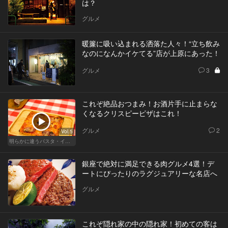
は？
グルメ
暖簾に吸い込まれる洒落た人々！“立ち飲み
なのになんかイケてる”店が上原にあった！
グルメ
3
これぞ絶品おつまみ！お酒片手に止まらな
くなるクリスピーピザはこれ！
グルメ
2
Vol.5
明らかに違うパスタ・イタリアン
銀座で絶対に満足できる肉グルメ4選！デ
ートにぴったりのラグジュアリーな名店へ
グルメ
これぞ隠れ家の中の隠れ家！初めての客は