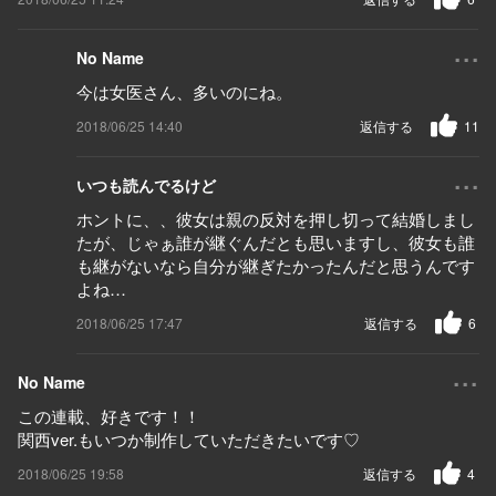
...
No Name
今は女医さん、多いのにね。
2018/06/25 14:40
返信する
11
...
いつも読んでるけど
ホントに、、彼女は親の反対を押し切って結婚しまし
たが、じゃぁ誰が継ぐんだとも思いますし、彼女も誰
も継がないなら自分が継ぎたかったんだと思うんです
よね…
2018/06/25 17:47
返信する
6
...
No Name
この連載、好きです！！
関西ver.もいつか制作していただきたいです♡
2018/06/25 19:58
返信する
4