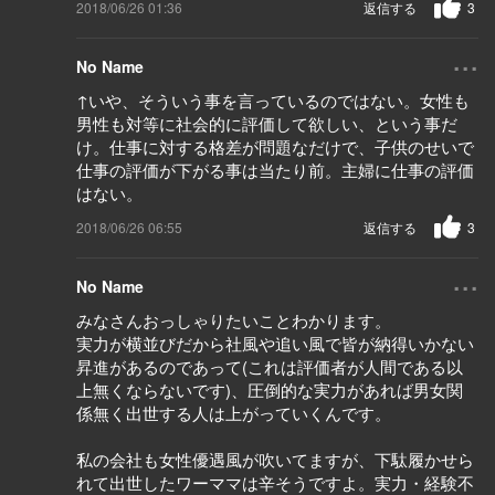
2018/06/26 01:36
返信する
3
...
No Name
↑いや、そういう事を言っているのではない。女性も
男性も対等に社会的に評価して欲しい、という事だ
け。仕事に対する格差が問題なだけで、子供のせいで
仕事の評価が下がる事は当たり前。主婦に仕事の評価
はない。
2018/06/26 06:55
返信する
3
...
No Name
みなさんおっしゃりたいことわかります。
実力が横並びだから社風や追い風で皆が納得いかない
昇進があるのであって(これは評価者が人間である以
上無くならないです)、圧倒的な実力があれば男女関
係無く出世する人は上がっていくんです。
私の会社も女性優遇風が吹いてますが、下駄履かせら
れて出世したワーママは辛そうですよ。実力・経験不