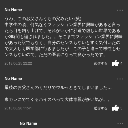
...
No Name
うわ、このお父さんうちの父みたい (笑)
中学生の頃、何気なくファッション業界に興味があると言っ
たら目を釣り上げて、それがいかに邪道で虚しい世界である
か2時間も諭されました。。そこまでファッション業界に興味
があった訳でもなく、自分のセンスもないとすぐ気付いたの
で大人しく医学部に行きましたが、この子と違って根性もセ
ンスもないので、ただの医者になって良かったです。
2018/06/25 22:22
返信する
4
...
No Name
最後のお父さんのくだりでウルっときてしまいました…
東カレにでてくるハイスペって大体毒親が多い気が。。
2018/06/26 11:41
返信する
3
...
No Name