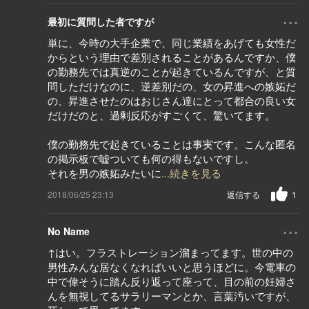
...
最初に質問した者ですが
単に、今時の大手企業で、同じ業績をあげても女性だ
からという理由で差別されることがあるんですか、僕
の勤務先では真逆のことが起きているんですが、と質
問しただけなのに、逆差別だの、女の昇進への嫉妬だ
の、昇進させたのはおじさん達にとって都合の良い女
だけだのと、過剰反応がすごくて、驚いてます。
僕の勤務先で起きていることは事実です。こんな匿名
の掲示板で嘘ついても何の得もないですし。
それを男の嫉妬みたいに
...続きを見る
2018/06/25 23:13
返信する
1
...
No Name
↑はい。フラストレーション溜まってます。世の中の
男性みんな居なくなればいいと思うほどに。今電車の
中で偉そうに踏ん反り返って座って、目の前の妊婦さ
んを無視してるサラリーマンとか、言葉汚いですが、