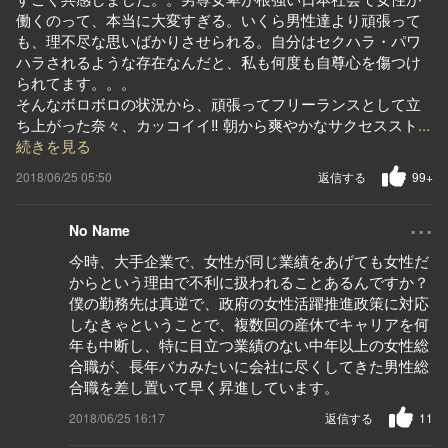
働くのって、本当に大変すぎる。いくら男性達より頑張って
も、理不尽な思いばかりさせられる。自分はセクハラ・パワ
ハラされるような存在なんだと、私も何度も自尊心を傷つけ
られてます。。。
そんなボロボロの状況から、頑張ってフリーランスとして立
ち上がった奈々、カッコイイ‼️ 朝から爽やかなサクセススト
...
続きを見る
2018/06/25 05:50
返信する
99+
...
No Name
今時、大手企業で、女性が同じ業績をあげても女性だ
からという理由で不利に扱われることあるんですか？
僕の勤務先は真逆で、政府の女性活躍推進政策に対応
しなきゃということで、複数回の産休でキャリアを何
年も中断し、特に目立つ業績のない中年以上の女性総
合職が、長年バカみたいに会社に尽くしてきた男性総
合職を差し置いて早く昇進しています。
2018/06/25 16:17
返信する
11