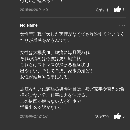
づらい。理不尽！！！
2018/06/26 21:40
返信する
6
...
No Name
女性管理職で大した実績がなくても昇進するというく
だりが反感をかうんです。
女性は大概貧血、腹痛に毎月襲われ、
それが済めば今度は更年期症状、
これらはストレスが溜まる程症状は
出やすい、そして育児、家事の殆ども
女性が結局やる事になる。
馬鹿みたいに頑張る男性社員は、殆ど家事や育児の負
担が少ない分、仕事に力を注げる。
この構図が解らない人が仕事で
活躍出来る訳がない。
2018/06/27 21:57
返信する
6
...