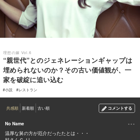
2018.05.14
理想の嫁 Vol.6
“親世代”とのジェネレーションギャップは
埋められないのか？その古い価値観が、一
家を破綻に追い込む
#小説
#レストラン
共感順
新着順
古い順
コメントする
...
No Name
温厚な舅の方が厄介だったたとは・・・
姑さんＧＪ!