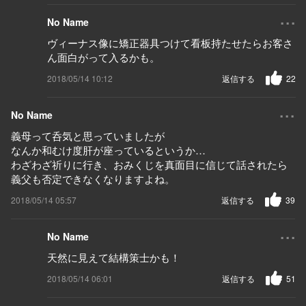
...
No Name
ヴィーナス像に矯正器具つけて看板持たせたらお客さ
ん面白がって入るかも。
2018/05/14 10:12
返信する
22
...
No Name
義母って呑気と思っていましたが
なんか和むけ度肝が座っているというか…
わざわざ祈りに行き、おみくじを真面目に信じて話されたら
義父も否定できなくなりますよね。
2018/05/14 05:57
返信する
39
...
No Name
天然に見えて結構策士かも！
2018/05/14 06:01
返信する
51