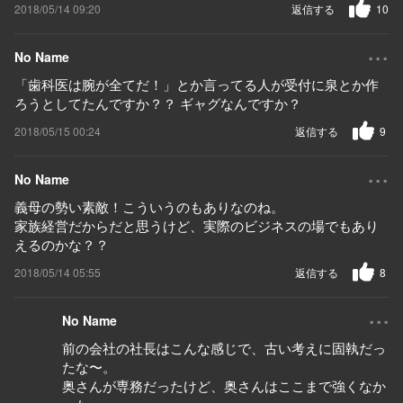
2018/05/14 09:20
返信する
10
...
No Name
「歯科医は腕が全てだ！」とか言ってる人が受付に泉とか作
ろうとしてたんですか？？ ギャグなんですか？
2018/05/15 00:24
返信する
9
...
No Name
義母の勢い素敵！こういうのもありなのね。
家族経営だからだと思うけど、実際のビジネスの場でもあり
えるのかな？？
2018/05/14 05:55
返信する
8
...
No Name
前の会社の社長はこんな感じで、古い考えに固執だっ
たな〜。
奥さんが専務だったけど、奥さんはここまで強くなか