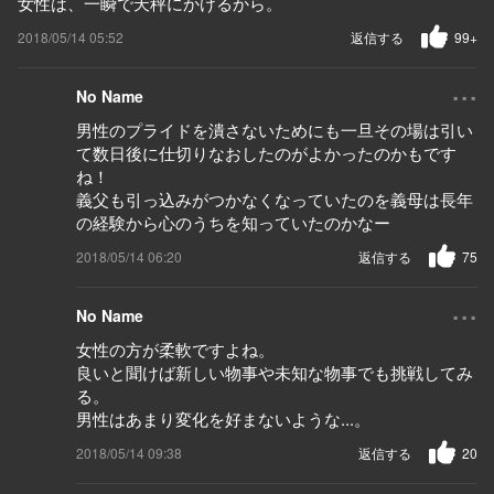
女性は、一瞬で天秤にかけるから。
2018/05/14 05:52
返信する
99+
...
No Name
男性のプライドを潰さないためにも一旦その場は引い
て数日後に仕切りなおしたのがよかったのかもです
ね！
義父も引っ込みがつかなくなっていたのを義母は長年
の経験から心のうちを知っていたのかなー
2018/05/14 06:20
返信する
75
...
No Name
女性の方が柔軟ですよね。
良いと聞けば新しい物事や未知な物事でも挑戦してみ
る。
男性はあまり変化を好まないような...。
2018/05/14 09:38
返信する
20