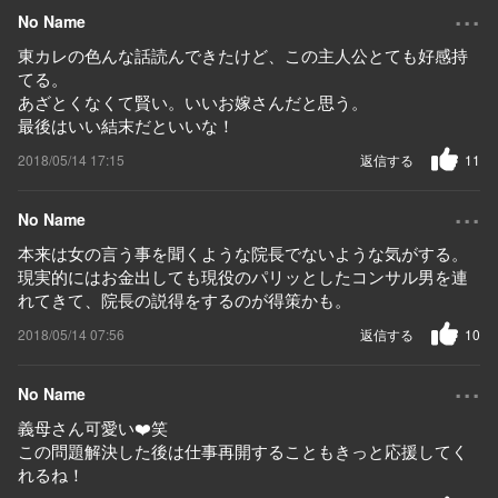
...
No Name
東カレの色んな話読んできたけど、この主人公とても好感持
てる。
あざとくなくて賢い。いいお嫁さんだと思う。
最後はいい結末だといいな！
2018/05/14 17:15
返信する
11
...
No Name
本来は女の言う事を聞くような院長でないような気がする。
現実的にはお金出しても現役のパリッとしたコンサル男を連
れてきて、院長の説得をするのが得策かも。
2018/05/14 07:56
返信する
10
...
No Name
義母さん可愛い❤️笑
この問題解決した後は仕事再開することもきっと応援してく
れるね！