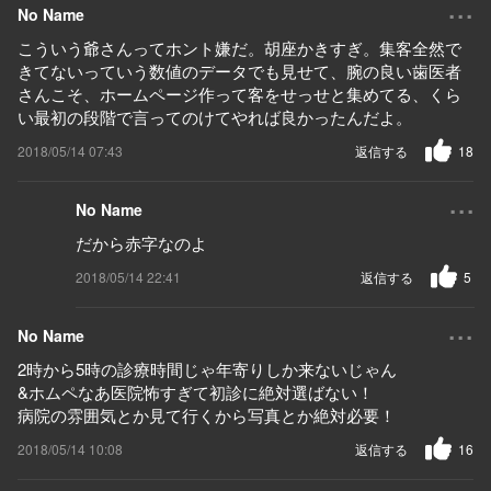
...
No Name
こういう爺さんってホント嫌だ。胡座かきすぎ。集客全然で
きてないっていう数値のデータでも見せて、腕の良い歯医者
さんこそ、ホームページ作って客をせっせと集めてる、くら
い最初の段階で言ってのけてやれば良かったんだよ。
2018/05/14 07:43
返信する
18
...
No Name
だから赤字なのよ
2018/05/14 22:41
返信する
5
...
No Name
2時から5時の診療時間じゃ年寄りしか来ないじゃん
&ホムペなあ医院怖すぎて初診に絶対選ばない！
病院の雰囲気とか見て行くから写真とか絶対必要！
2018/05/14 10:08
返信する
16