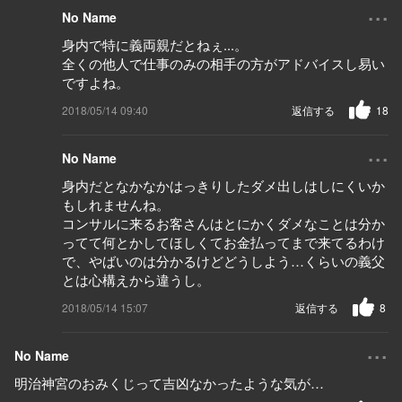
...
No Name
身内で特に義両親だとねぇ...。
全くの他人で仕事のみの相手の方がアドバイスし易い
ですよね。
2018/05/14 09:40
返信する
18
...
No Name
身内だとなかなかはっきりしたダメ出しはしにくいか
もしれませんね。
コンサルに来るお客さんはとにかくダメなことは分か
ってて何とかしてほしくてお金払ってまで来てるわけ
で、やばいのは分かるけどどうしよう…くらいの義父
とは心構えから違うし。
2018/05/14 15:07
返信する
8
...
No Name
明治神宮のおみくじって吉凶なかったような気が…