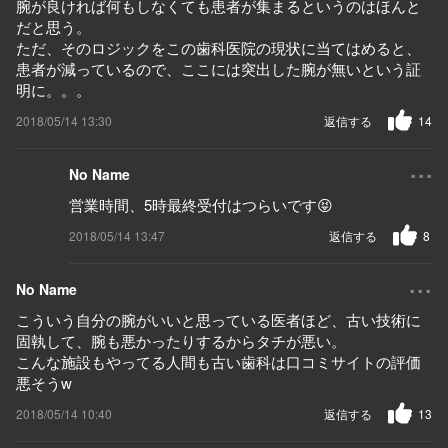
腕が良ければ何もしなくても患者が集まるというのはほんと
だと思う。
ただ、そのロジックをこの歯科医院の現状に当てはめると、
患者が減っているので、ここには突出した腕が無いという証
明に。。。
2018/05/14 13:30
返信する
14
...
No Name
営業時間、5時最終受付はつらいです😝
2018/05/14 13:47
返信する
8
...
No Name
こういう自分の腕がいいと思っている医者ほど、古い技術に
固執して、腕も悪かったりするからタチが悪い。
こんな施設もやってる人間も古い歯科は口コミサイトの評価
悪そうw
2018/05/14 10:40
返信する
13