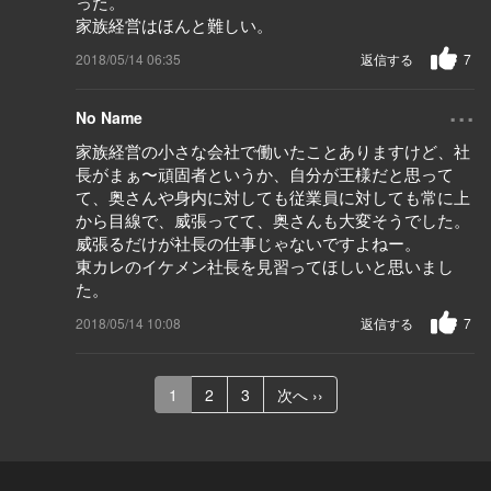
った。
家族経営はほんと難しい。
2018/05/14 06:35
返信する
7
...
No Name
家族経営の小さな会社で働いたことありますけど、社
長がまぁ〜頑固者というか、自分が王様だと思って
て、奥さんや身内に対しても従業員に対しても常に上
から目線で、威張ってて、奥さんも大変そうでした。
威張るだけが社長の仕事じゃないですよねー。
東カレのイケメン社長を見習ってほしいと思いまし
た。
2018/05/14 10:08
返信する
7
1
2
3
次へ ››