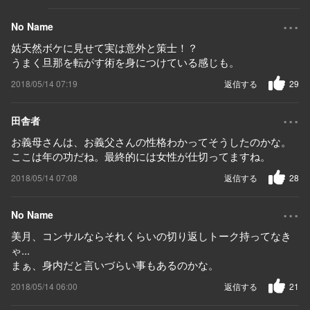
...
No Name
姑天然ボケに見せて実は意外と策士！？
うまく旦那を転がす術を身につけている感じも。
2018/05/14 07:19
返信する
29
...
田舎者
お義母さんは、お義父さんの性格わかってそうしたのかな。
ここは年の功だね。最終的には女性が仕切ってますね。
2018/05/14 07:08
返信する
28
...
No Name
美月、コンサルならそれくらいの切り返しトーク持ってなき
ゃ...
まぁ、身内だと言いづらい事もあるのかな。
2018/05/14 06:00
返信する
21