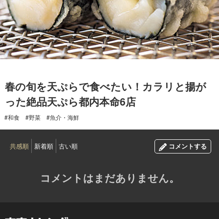
2018.04.12
春の旬を天ぷらで食べたい！カラリと揚が
った絶品天ぷら都内本命6店
#和食
#野菜
#魚介・海鮮
共感順
新着順
古い順
コメントする
コメントはまだありません。