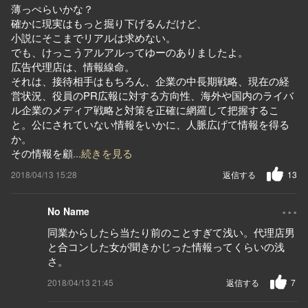
薄っぺらいかな？
確かに現実はもっと掘り下げるんだけど、
小説にそこまでリアルは求めない。
でも、けっこうアルアルってゆーのありましたよ。
広告代理店は、情報線命。
それは、接待相手はもちろん、企業の中長期戦略、現在の経
営状況、役員のPR広報に対する方向性、海外や国内のライバ
ル企業のメディア戦略と対策を正確に網羅して把握するこ
と。公にされていない情報をいかに、人脈広げて情報を得る
か。
その情報を顧
...続きを見る
2018/04/13 15:28
返信する
13
...
No Name
同業からしたら当たり前のことすぎて浅い。代理店男
と合コンした女が聞きかじった情報ってくらいの浅
さ。
2018/04/13 21:45
返信する
7