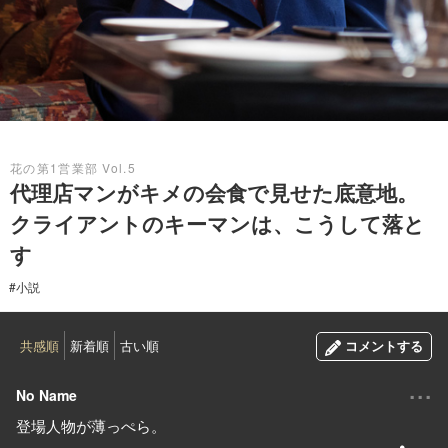
2018.04.13
花の第1営業部 Vol.5
代理店マンがキメの会食で見せた底意地。
クライアントのキーマンは、こうして落と
す
#小説
共感順
新着順
古い順
コメントする
...
No Name
登場人物が薄っぺら。