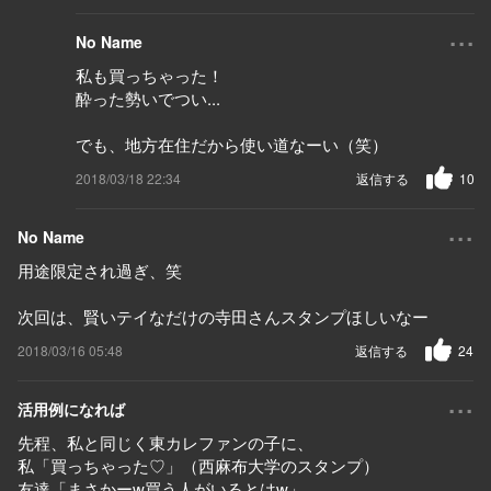
...
No Name
私も買っちゃった！
酔った勢いでつい...
でも、地方在住だから使い道なーい（笑）
2018/03/18 22:34
返信する
10
...
No Name
用途限定され過ぎ、笑
次回は、賢いテイなだけの寺田さんスタンプほしいなー
2018/03/16 05:48
返信する
24
...
活用例になれば
先程、私と同じく東カレファンの子に、
私「買っちゃった♡」（西麻布大学のスタンプ）
友達「まさかーw買う人がいるとはw」