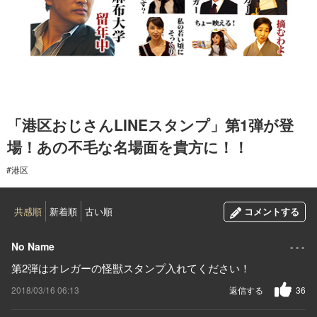
2018.03.16
「港区おじさんLINEスタンプ」第1弾が登
場！あの不毛な名場面を貴方に！！
#港区
共感順
新着順
古い順
コメントする
...
No Name
第2弾はオレガーの怪獣スタンプ入れてください！
2018/03/16 06:13
返信する
36