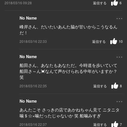
2018/03/16 09:28
返信する
6
...
No Name
峰岸さん、だいたいあんた脇が甘いからこうなるん
だ！
2018/03/16 22:33
返信する
10
...
No Name
船田さん、あなたもあなただ。今時道を歩いていて
船田さ～ん💓なんて声かけられる中年がいますか？
笑
2018/03/16 22:35
返信する
8
...
No Name
あんたこそ さっきの店であかねちゃん見て ニタニタ
噛＄☆×噛だったじゃないか 笑 船噛みすぎ
2018/03/16 22:37
返信する
7