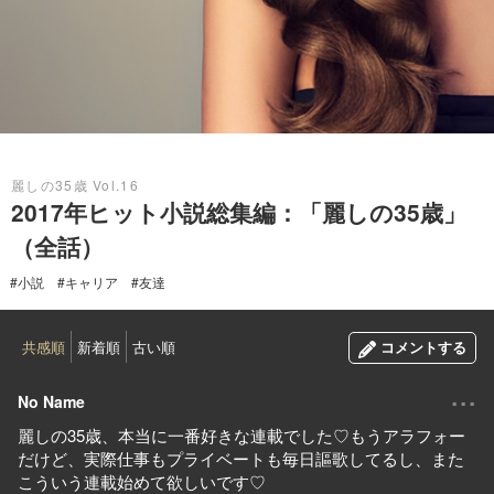
2017.12.25
麗しの35歳 Vol.16
2017年ヒット小説総集編：「麗しの35歳」
（全話）
#小説
#キャリア
#友達
共感順
新着順
古い順
コメントする
...
No Name
麗しの35歳、本当に一番好きな連載でした♡もうアラフォー
だけど、実際仕事もプライベートも毎日謳歌してるし、また
こういう連載始めて欲しいです♡