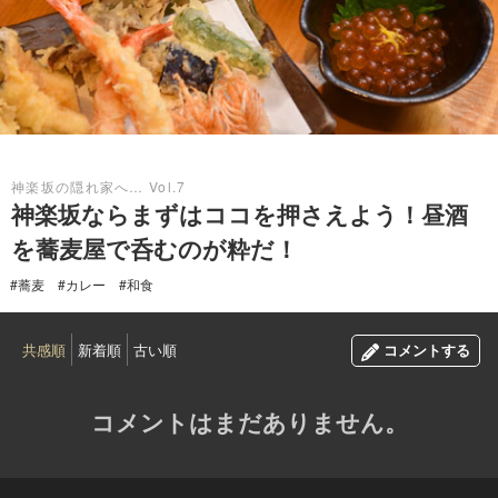
2017.11.25
神楽坂の隠れ家へ… Vol.7
神楽坂ならまずはココを押さえよう！昼酒
を蕎麦屋で呑むのが粋だ！
#蕎麦
#カレー
#和食
共感順
新着順
古い順
コメントする
コメントはまだありません。