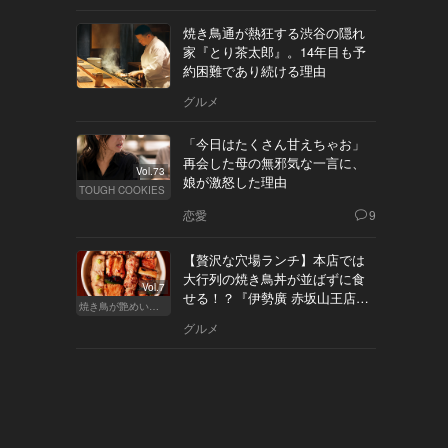
焼き鳥通が熱狂する渋谷の隠れ
家『とり茶太郎』。14年目も予
約困難であり続ける理由
グルメ
「今日はたくさん甘えちゃお」
再会した母の無邪気な一言に、
Vol.73
娘が激怒した理由
TOUGH COOKIES
恋愛
9
【贅沢な穴場ランチ】本店では
大行列の焼き鳥丼が並ばずに食
Vol.7
せる！？『伊勢廣 赤坂山王店』
焼き鳥が艶めいてきた
へ
グルメ