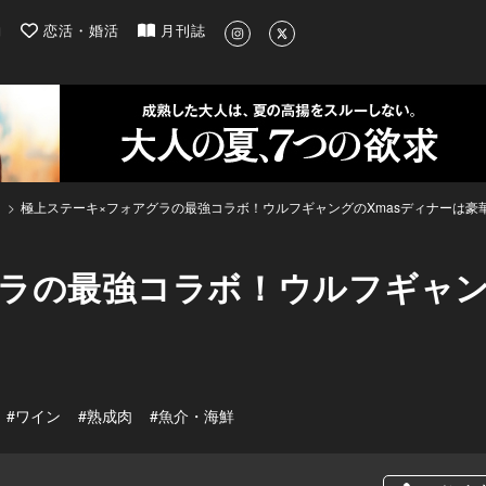
| 最新のグルメ、洗練されたライフスタイル情報
約
恋活・婚活
月刊誌
極上ステーキ×フォアグラの最強コラボ！ウルフギャングのXmasディナーは豪
ラの最強コラボ！ウルフギャン
！
#ワイン
#熟成肉
#魚介・海鮮