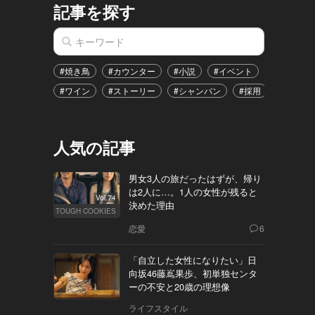
記事を探す
#焼き鳥
#カウンター
#小説
#イベント
#港区
#ワイン
#ストーリー
#シャンパン
#採用
#恋愛
人気の記事
男女3人の旅だったはずが、帰り
は2人に…。1人の女性が残ると
Vol.74
決めた理由
TOUGH COOKIES
恋愛
6
「自立した女性になりたい」日
向坂46藤嶌果歩、初単独センタ
ーの不安と20歳の理想像
ライフスタイル