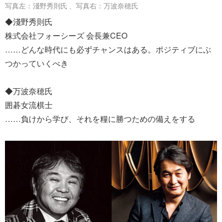
写真左：淺野秀則氏 、写真右：万波奈穂氏
◆淺野秀則氏
株式会社フォーシーズ 会長兼CEO
……どんな時代にも必ずチャンスはある。ポジティブにぶ
つかっていくべき
◆万波奈穂氏
囲碁女流棋士
……負けから学び、それを糧に勝つための備えをする