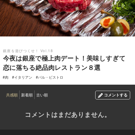
2017.10.13
銀座を遊びつくせ！ Vol.18
今夜は銀座で極上肉デート！美味しすぎて
恋に落ちる絶品肉レストラン８選
#肉
#イタリアン
#バル・ビストロ
共感順
新着順
古い順
コメントする
コメントはまだありません。