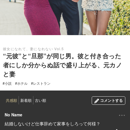
2017.10.10
彼女になれて、妻になれない Vol.5
“元彼”と“旦那”が同じ男。彼と付き合った
者にしか分からぬ話で盛り上がる、元カノ
と妻
#小説
#ホテル
#レストラン
共感順
新着順
古い順
コメントする
...
No Name
結婚しないけど仕事辞めて家事をしろって何様？