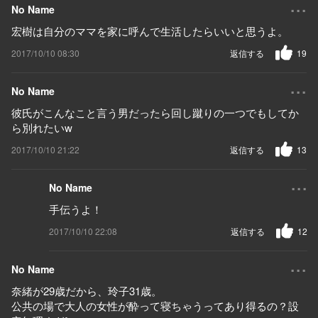
...
No Name
宏樹は自分のママを家に呼んで生活したらいいと思うよ。
2017/10/10 08:30
返信する
19
...
No Name
彼氏がこんなこと言う男だったら回し蹴りの一つでもしてか
ら別れたいw
2017/10/10 21:22
返信する
13
...
No Name
手伝うよ！
2017/10/10 22:08
返信する
12
...
No Name
奈緒が29歳だから、玲子31歳。
公共の場で大人の女性が酔って寝ちゃうってあり得るの？設