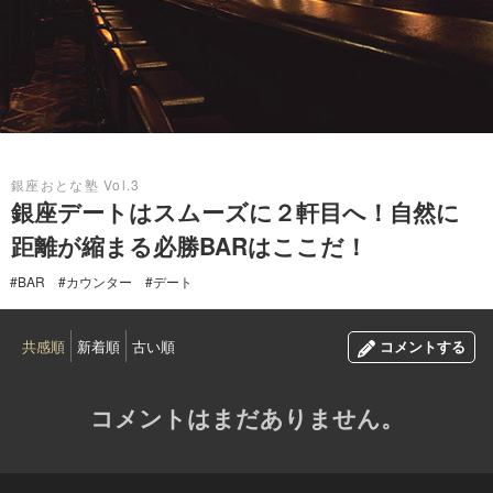
2017.08.20
銀座おとな塾 Vol.3
銀座デートはスムーズに２軒目へ！自然に
距離が縮まる必勝BARはここだ！
#BAR
#カウンター
#デート
共感順
新着順
古い順
コメントする
コメントはまだありません。