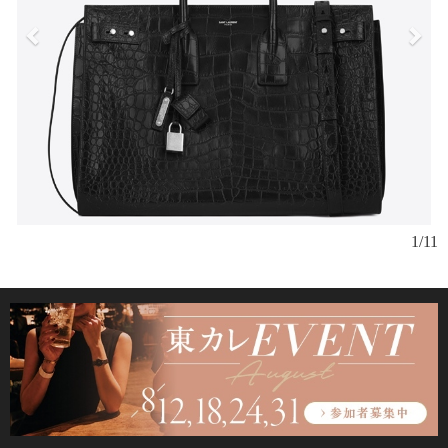
「
1/11