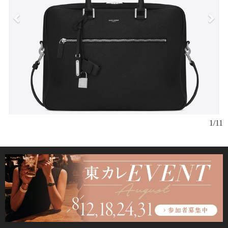
「
1/11