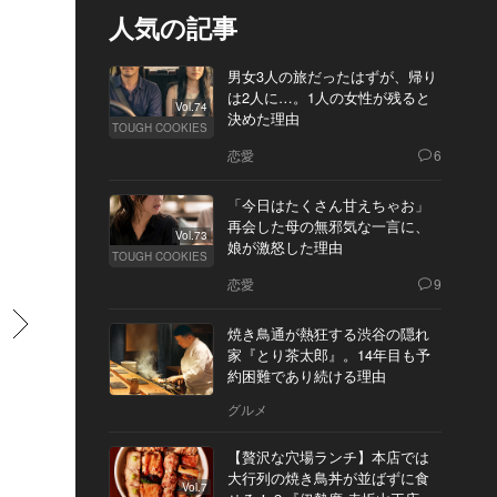
人気の記事
男女3人の旅だったはずが、帰り
は2人に…。1人の女性が残ると
Vol.74
決めた理由
TOUGH COOKIES
恋愛
6
「今日はたくさん甘えちゃお」
再会した母の無邪気な一言に、
Vol.73
娘が激怒した理由
TOUGH COOKIES
恋愛
9
すすむ
焼き鳥通が熱狂する渋谷の隠れ
家『とり茶太郎』。14年目も予
約困難であり続ける理由
グルメ
【贅沢な穴場ランチ】本店では
大行列の焼き鳥丼が並ばずに食
Vol.7