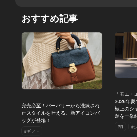
おすすめ記事
「モエ・
2026年
完売必至！バーバリーから洗練され
極上のシ
たスタイルを叶える、新アイコンバ
舗を一挙
ッグが登場！
PR
#
#ギフト