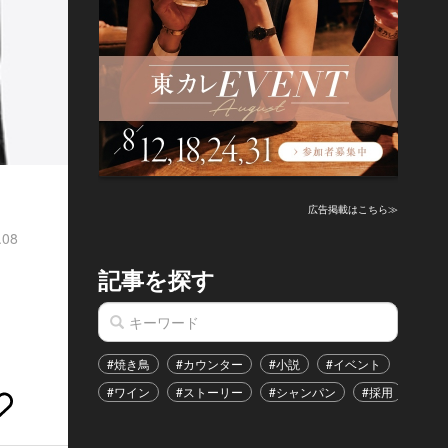
広告掲載はこちら≫
.08
記事を探す
#焼き鳥
#カウンター
#小説
#イベント
#港区
#ワイン
#ストーリー
#シャンパン
#採用
#恋