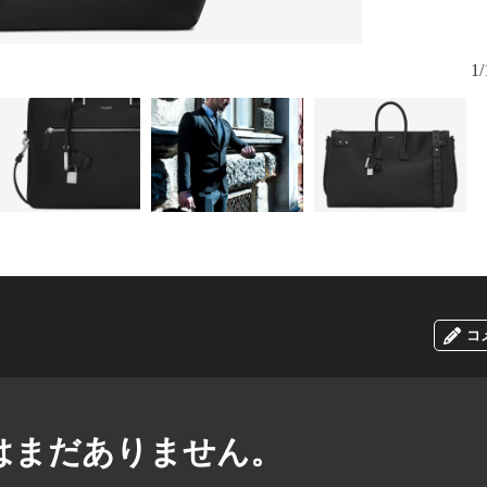
「サック・ド
1/
コ
はまだありません。