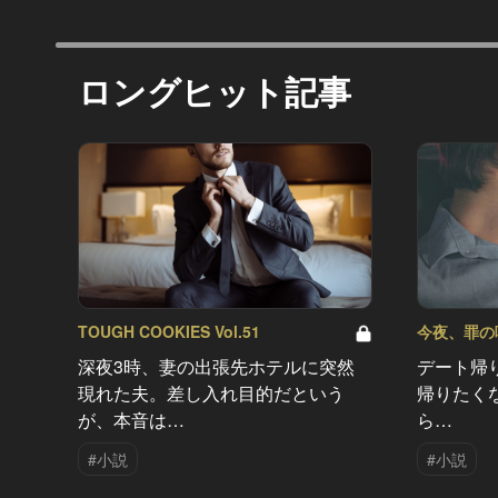
ロングヒット記事
TOUGH COOKIES Vol.51
今夜、罪の味を
深夜3時、妻の出張先ホテルに突然
デート帰
現れた夫。差し入れ目的だという
帰りたく
が、本音は…
ら…
#小説
#小説