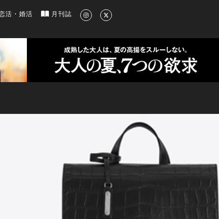
新のグルメ、洗練されたライフスタイル情報
恋活・婚活
月刊誌