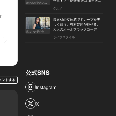
せる！？『伊勢廣 赤坂山王店』
焼き鳥が艶めいてきた
へ
グルメ
・ジュール・スープル バックパック」
11
異素材の立体感でドレープを美
しく纏う。有村架純が魅せる、
Vol.53
大人のオールブラックコーデ
東カレ女子の作り方
ライフスタイル
すすむ
公式SNS
メントする
Instagram
X