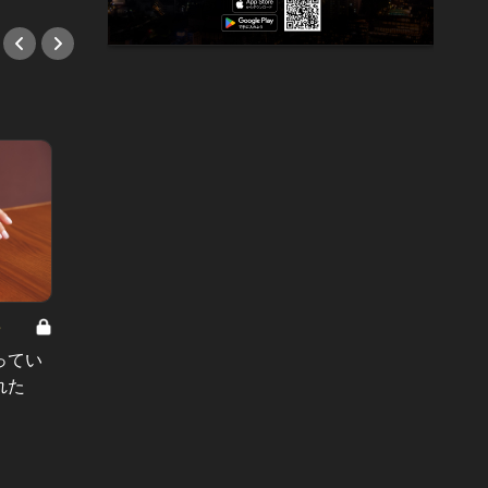
8
男と女の答えあわせ【A】 Vol.308
ってい
結婚願望ゼロだった27歳男性が、交
れた
際2年で突然プロポーズ。彼の心が
変わった“理由”とは
#小説