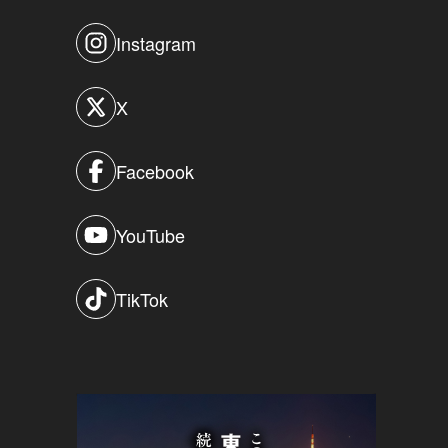
Instagram
X
Facebook
YouTube
TikTok