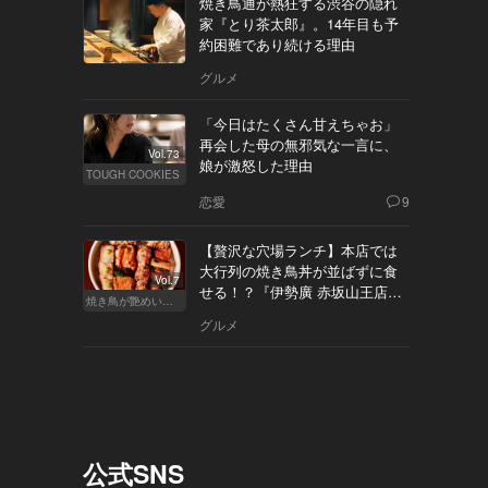
焼き鳥通が熱狂する渋谷の隠れ
家『とり茶太郎』。14年目も予
約困難であり続ける理由
グルメ
「今日はたくさん甘えちゃお」
再会した母の無邪気な一言に、
Vol.73
娘が激怒した理由
TOUGH COOKIES
恋愛
9
【贅沢な穴場ランチ】本店では
大行列の焼き鳥丼が並ばずに食
Vol.7
せる！？『伊勢廣 赤坂山王店』
焼き鳥が艶めいてきた
へ
グルメ
公式SNS