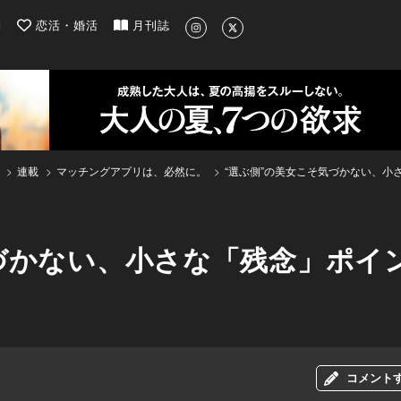
| 最新のグルメ、洗練されたライフスタイル情報
約
恋活・婚活
月刊誌
連載
マッチングアプリは、必然に。
“選ぶ側”の美女こそ気づかない、小
づかない、小さな「残念」ポイ
コメント