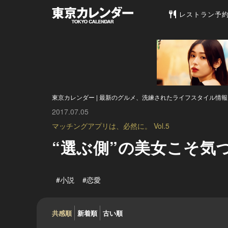
東京カレンダー 
レストラン予
東京カレンダー | 最新のグルメ、洗練されたライフスタイル情報
2017.07.05
マッチングアプリは、必然に。 Vol.5
“選ぶ側”の美女こそ気
#小説
#恋愛
共感順
新着順
古い順