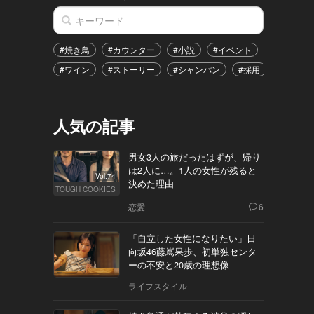
#焼き鳥
#カウンター
#小説
#イベント
#港区
#ワイン
#ストーリー
#シャンパン
#採用
#恋愛
人気の記事
男女3人の旅だったはずが、帰り
は2人に…。1人の女性が残ると
Vol.74
決めた理由
TOUGH COOKIES
恋愛
6
「自立した女性になりたい」日
向坂46藤嶌果歩、初単独センタ
ーの不安と20歳の理想像
ライフスタイル