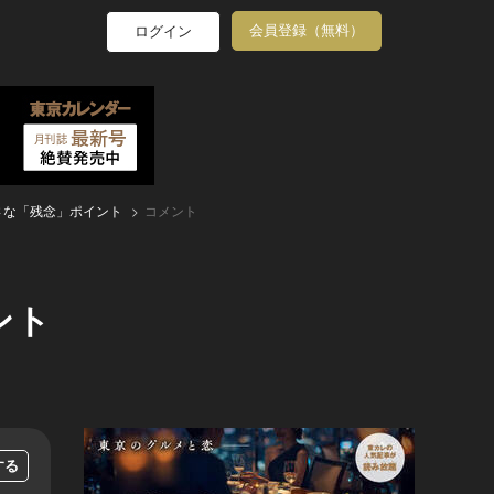
会員登録（無料）
ログイン
さな「残念」ポイント
コメント
ント
する