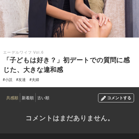
2017.07.09
エーデルワイフ Vol.6
「子どもは好き？」初デートでの質問に感
じた、大きな違和感
#小説
#友達
#夫婦
共感順
新着順
古い順
コメントする
コメントはまだありません。