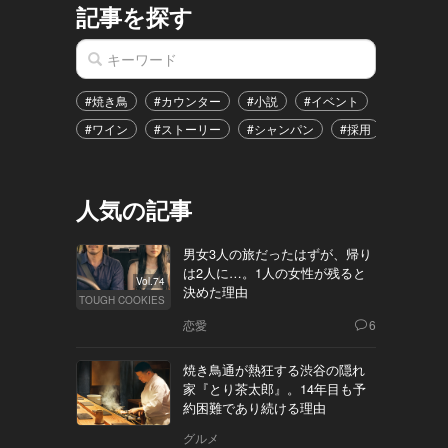
記事を探す
#焼き鳥
#カウンター
#小説
#イベント
#港区
#ワイン
#ストーリー
#シャンパン
#採用
#恋愛
人気の記事
男女3人の旅だったはずが、帰り
は2人に…。1人の女性が残ると
Vol.74
決めた理由
TOUGH COOKIES
恋愛
6
焼き鳥通が熱狂する渋谷の隠れ
家『とり茶太郎』。14年目も予
約困難であり続ける理由
グルメ