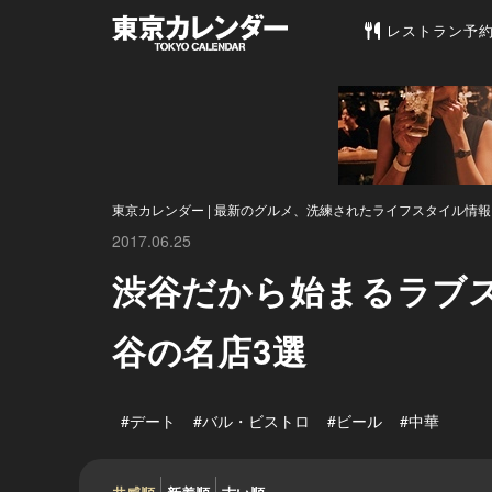
東京カレンダー 
レストラン予
東京カレンダー | 最新のグルメ、洗練されたライフスタイル情報
2017.06.25
渋谷だから始まるラブ
谷の名店3選
#デート
#バル・ビストロ
#ビール
#中華