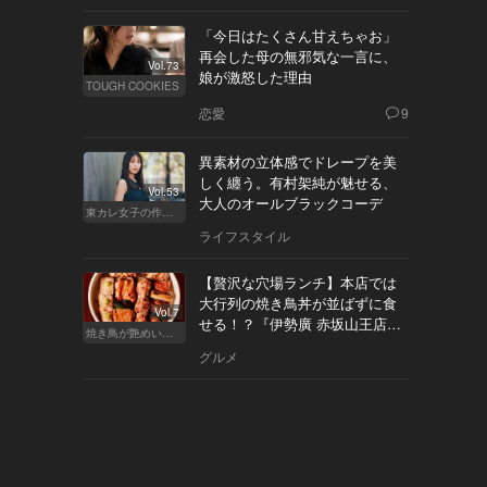
「今日はたくさん甘えちゃお」
再会した母の無邪気な一言に、
Vol.73
娘が激怒した理由
TOUGH COOKIES
恋愛
9
異素材の立体感でドレープを美
しく纏う。有村架純が魅せる、
Vol.53
大人のオールブラックコーデ
東カレ女子の作り方
ライフスタイル
【贅沢な穴場ランチ】本店では
大行列の焼き鳥丼が並ばずに食
Vol.7
せる！？『伊勢廣 赤坂山王店』
焼き鳥が艶めいてきた
へ
グルメ