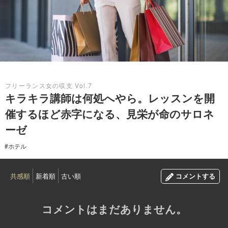
2017.06.20
フリーランス女の収支 Vol.7
キラキラ講師は何処へやら。レッスンを開
催するほど赤字になる、見栄が命のサロネ
ーゼ
#ホテル
共感順
新着順
古い順
コメントする
コメントはまだありません。